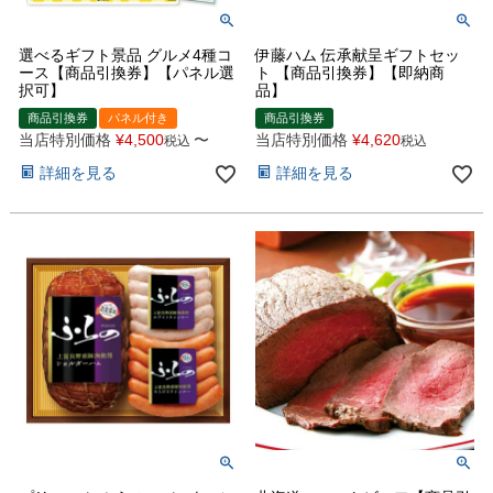
選べるギフト景品 グルメ4種コ
伊藤ハム 伝承献呈ギフトセッ
ース【商品引換券】【パネル選
ト 【商品引換券】【即納商
択可】
品】
商品引換券
パネル付き
商品引換券
当店特別価格
¥
4,500
〜
当店特別価格
¥
4,620
税込
税込
詳細を見る
詳細を見る