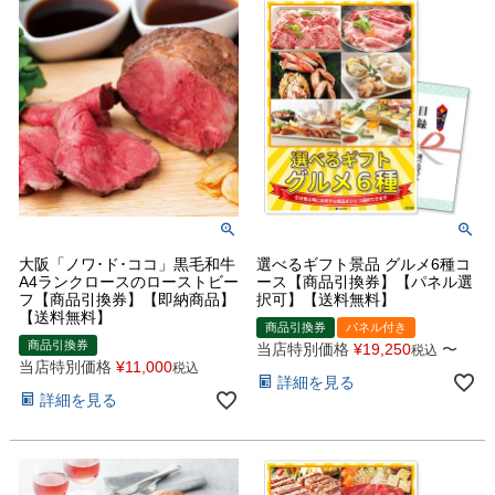
大阪「ノワ･ド･ココ」黒毛和牛
選べるギフト景品 グルメ6種コ
A4ランクロースのローストビー
ース【商品引換券】【パネル選
フ【商品引換券】【即納商品】
択可】【送料無料】
【送料無料】
商品引換券
パネル付き
商品引換券
当店特別価格
¥
19,250
〜
税込
当店特別価格
¥
11,000
税込
詳細を見る
詳細を見る