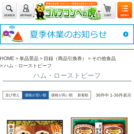
HOME
単品景品
目録（商品引換券）
その他食品
ハム・ローストビーフ
ハム・ローストビーフ
36
件中
1
-
36
件表示
並び替え
価格が安い順
価格が高い順
新着順