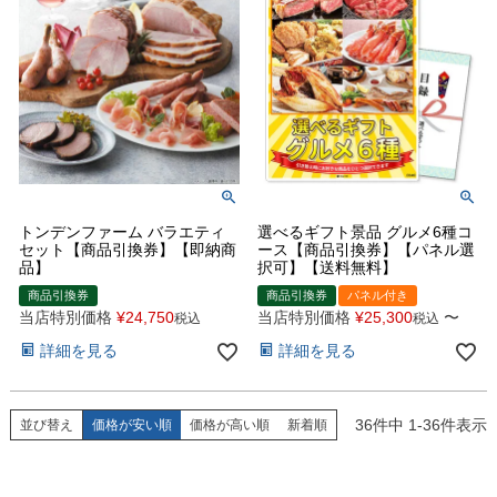
トンデンファーム バラエティ
選べるギフト景品 グルメ6種コ
セット【商品引換券】【即納商
ース【商品引換券】【パネル選
品】
択可】【送料無料】
商品引換券
商品引換券
パネル付き
当店特別価格
¥
24,750
当店特別価格
¥
25,300
〜
税込
税込
詳細を見る
詳細を見る
36
件中
1
-
36
件表示
並び替え
価格が安い順
価格が高い順
新着順