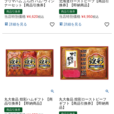
プリマハム ふらの ハム･ウィン
北海道ローストビーフ【商品引
ナーセット【商品引換券】
換券】【即納商品】
商品引換券
商品引換券
当店特別価格
¥
4,620
当店特別価格
¥
4,950
税込
税込
詳細を見る
詳細を見る
丸大食品 煌彩ハムギフト 【商
丸大食品 煌彩ローストビーフ
品引換券】【即納商品】
ギフト【商品引換券】【即納商
品】
商品引換券
商品引換券