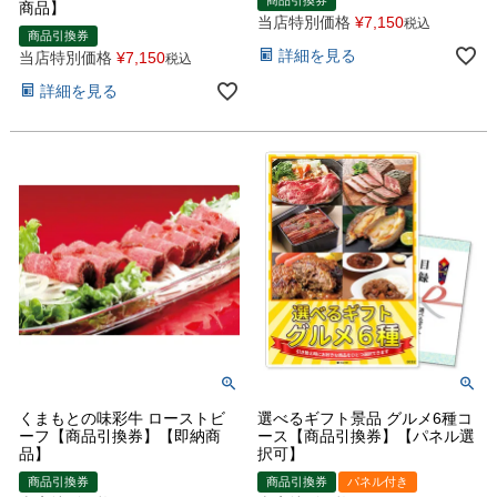
商品】
当店特別価格
¥
7,150
税込
商品引換券
詳細を見る
当店特別価格
¥
7,150
税込
詳細を見る
くまもとの味彩牛 ローストビ
選べるギフト景品 グルメ6種コ
ーフ【商品引換券】【即納商
ース【商品引換券】【パネル選
品】
択可】
商品引換券
商品引換券
パネル付き