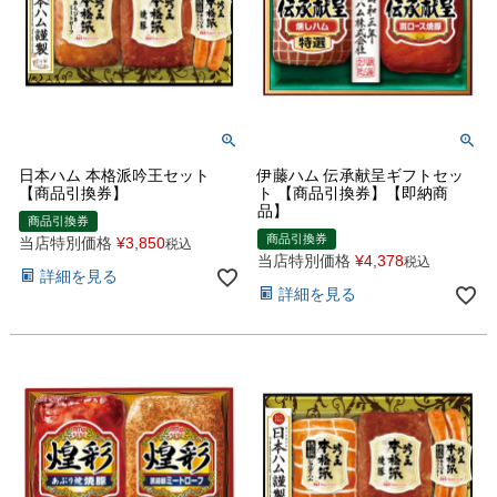
日本ハム 本格派吟王セット
伊藤ハム 伝承献呈ギフトセッ
【商品引換券】
ト 【商品引換券】【即納商
品】
商品引換券
商品引換券
当店特別価格
¥
3,850
税込
当店特別価格
¥
4,378
税込
詳細を見る
詳細を見る