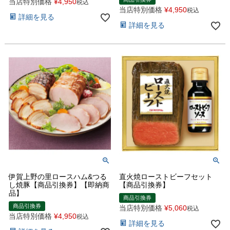
当店特別価格
¥
4,950
税込
当店特別価格
¥
4,950
税込
詳細を見る
詳細を見る
伊賀上野の里ロースハム&つる
直火焼ローストビーフセット
し焼豚【商品引換券】【即納商
【商品引換券】
品】
商品引換券
商品引換券
当店特別価格
¥
5,060
税込
当店特別価格
¥
4,950
税込
詳細を見る