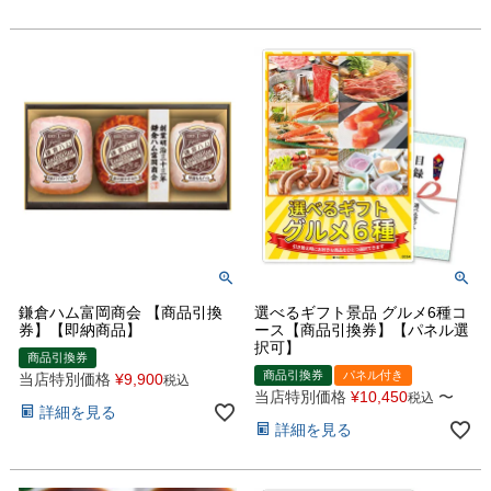
鎌倉ハム富岡商会 【商品引換
選べるギフト景品 グルメ6種コ
券】【即納商品】
ース【商品引換券】【パネル選
択可】
商品引換券
商品引換券
パネル付き
当店特別価格
¥
9,900
税込
当店特別価格
¥
10,450
〜
税込
詳細を見る
詳細を見る