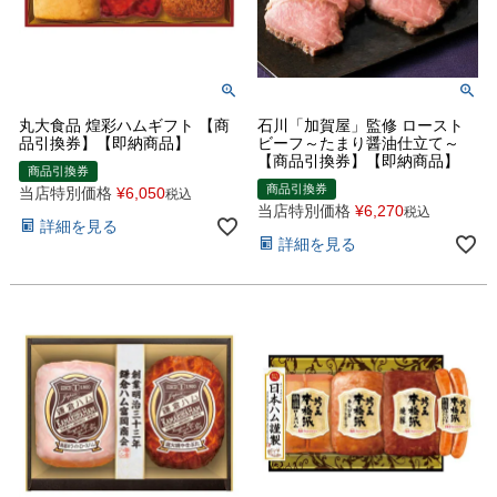
丸大食品 煌彩ハムギフト 【商
石川「加賀屋」監修 ロースト
品引換券】【即納商品】
ビーフ～たまり醤油仕立て～
【商品引換券】【即納商品】
商品引換券
商品引換券
当店特別価格
¥
6,050
税込
当店特別価格
¥
6,270
税込
詳細を見る
詳細を見る