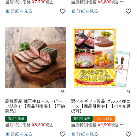
当店特別価格
¥
7,700
当店特別価格
¥
8,800
〜
税込
税込
詳細を見る
詳細を見る
高橋畜産 蔵王牛ローストビー
選べるギフト景品 グルメ4種コ
フ詰合せ【商品引換券】【即納
ース【商品引換券】【パネル選
商品】
択可】
商品引換券
商品引換券
パネル付き
当店特別価格
¥
8,800
当店特別価格
¥
9,900
〜
税込
税込
詳細を見る
詳細を見る