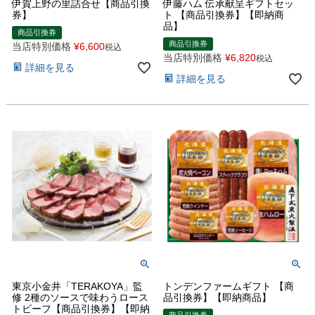
伊賀上野の里詰合せ【商品引換
伊藤ハム 伝承献呈ギフトセッ
券】
ト 【商品引換券】【即納商
品】
商品引換券
商品引換券
当店特別価格
¥
6,600
税込
当店特別価格
¥
6,820
税込
詳細を見る
詳細を見る
東京小金井「TERAKOYA」監
トンデンファームギフト 【商
修 2種のソースで味わうロース
品引換券】【即納商品】
トビーフ【商品引換券】【即納
商品引換券