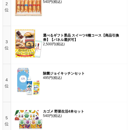
540円
(税込)
2
位
選べるギフト景品 スイーツ4種コース【商品引換
券】【パネル選択可】
3
2,500円
(税込)
位
除菌ジョイキッチンセット
495円
(税込)
4
位
カゴメ 野菜生活4本セット
540円
(税込)
5
位