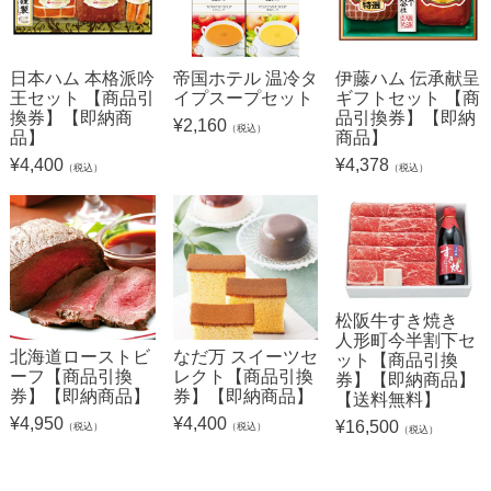
日本ハム 本格派吟
帝国ホテル 温冷タ
伊藤ハム 伝承献呈
王セット 【商品引
イプスープセット
ギフトセット 【商
換券】【即納商
品引換券】【即納
¥
2,160
（税込）
品】
商品】
¥
4,400
¥
4,378
（税込）
（税込）
松阪牛すき焼き
人形町今半割下セ
北海道ローストビ
なだ万 スイーツセ
ット【商品引換
ーフ【商品引換
レクト【商品引換
券】【即納商品】
券】【即納商品】
券】【即納商品】
【送料無料】
¥
4,950
¥
4,400
¥
16,500
（税込）
（税込）
（税込）