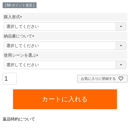
[
50
ポイント進呈 ]
購入形式
(
必
納品書について
須
)
(
必
使用シーンを選ぶ
須
)
(
必
須
お気に入りに登録する
)
カートに入れる
返品特約について