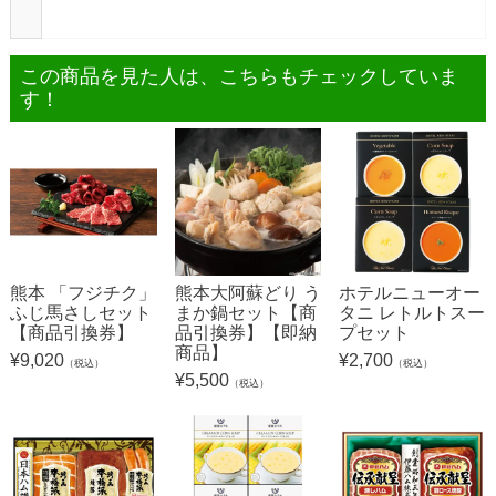
この商品を見た人は、こちらもチェックしていま
す！
熊本 「フジチク」
熊本大阿蘇どり う
ホテルニューオー
ふじ馬さしセット
まか鍋セット【商
タニ レトルトスー
【商品引換券】
品引換券】【即納
プセット
商品】
¥
9,020
¥
2,700
（税込）
（税込）
¥
5,500
（税込）