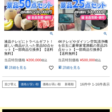
液晶テレビにトラベルギフト！
4Kテレビやダイソン空気清浄機
嬉しい商品が入った景品50点セ
を目玉に豪華家電満載の景品25
ット【一部商品引換券】【送料
点セット【一部商品引換券】
無料】
【送料無料】
当店特別価格
¥
200,000
当店特別価格
¥
500,000
税込
税込
詳細を見る
詳細を見る
16
件中
1
-
16
件表示
並び替え
価格が安い順
価格が高い順
新着順