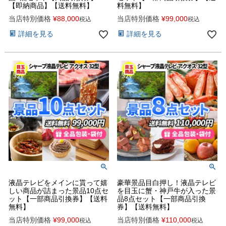
【即納商品】【送料無料】
料無料】
当店特別価格
¥
88,000
当店特別価格
¥
99,000
税込
税込
詳細を見る
詳細を見る
液晶テレビをメインに貰って嬉
豪華景品目白押し！液晶テレビ
しい商品が詰まった景品10点セ
を目玉に蟹・神戸牛が入った景
ット【一部商品引換券】【送料
品8点セット【一部商品引換
無料】
券】【送料無料】
当店特別価格
¥
99,000
当店特別価格
¥
110,000
税込
税込