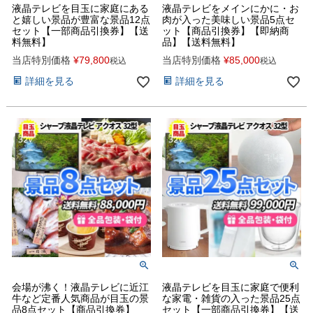
液晶テレビを目玉に家庭にある
液晶テレビをメインにかに・お
と嬉しい景品が豊富な景品12点
肉が入った美味しい景品5点セ
セット【一部商品引換券】【送
ット【商品引換券】【即納商
料無料】
品】【送料無料】
当店特別価格
¥
79,800
当店特別価格
¥
85,000
税込
税込
詳細を見る
詳細を見る
会場が沸く！液晶テレビに近江
液晶テレビを目玉に家庭で便利
牛など定番人気商品が目玉の景
な家電・雑貨の入った景品25点
品8点セット【商品引換券】
セット【一部商品引換券】【送