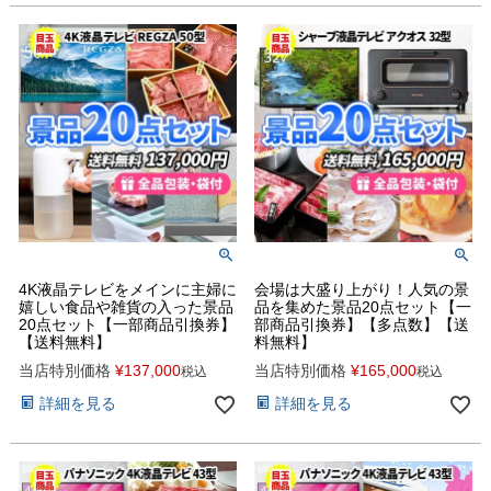
4K液晶テレビをメインに主婦に
会場は大盛り上がり！人気の景
嬉しい食品や雑貨の入った景品
品を集めた景品20点セット【一
20点セット【一部商品引換券】
部商品引換券】【多点数】【送
【送料無料】
料無料】
当店特別価格
¥
137,000
当店特別価格
¥
165,000
税込
税込
詳細を見る
詳細を見る