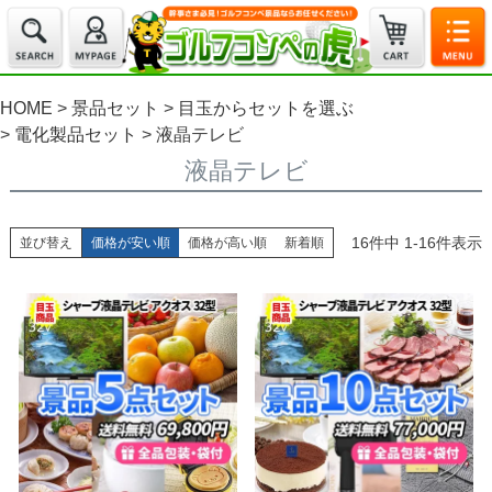
HOME
景品セット
目玉からセットを選ぶ
電化製品セット
液晶テレビ
液晶テレビ
16
件中
1
-
16
件表示
並び替え
価格が安い順
価格が高い順
新着順