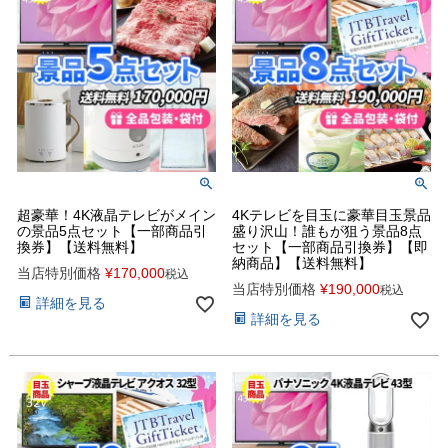
超豪華！4K液晶テレビがメイン
4Kテレビを目玉に豪華目玉景品
の景品5点セット【一部商品引
盛り沢山！誰もが狙う景品8点
換券】【送料無料】
セット【一部商品引換券】【即
納商品】【送料無料】
当店特別価格
¥
170,000
税込
当店特別価格
¥
190,000
税込
詳細を見る
詳細を見る