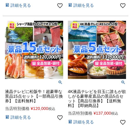
詳細を見る
詳細を見る
液晶テレビに松阪牛！超豪華な
4K液晶テレビを目玉に誰もが欲
景品15点セット【一部商品引換
しがる豪華産直品の景品5点セ
券】【送料無料】
ット【商品引換券】【送料無
料】【即納商品】
当店特別価格
¥
120,000
税込
当店特別価格
¥
137,000
税込
詳細を見る
詳細を見る