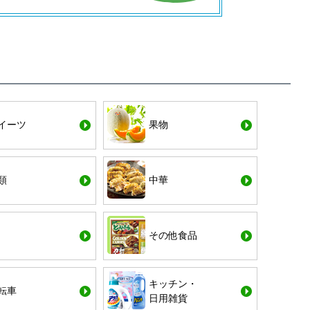
イーツ
果物
類
中華
その他食品
キッチン・
転車
日用雑貨