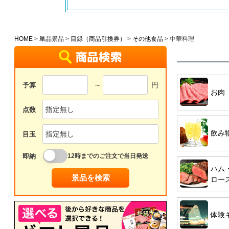
HOME
単品景品
目録（商品引換券）
その他食品
中華料理
～
円
予算
お肉
点数
飲み
目玉
即納
12時までのご注文で当日発送
ハム
景品を検索
ロー
体験