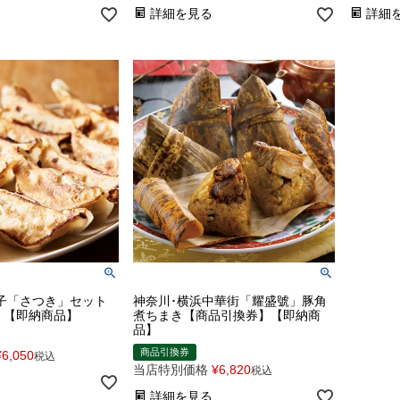
詳細を見る
詳細
子「さつき」セット
神奈川･横浜中華街「耀盛號」豚角
】【即納商品】
煮ちまき【商品引換券】【即納商
品】
商品引換券
¥
6,050
税込
当店特別価格
¥
6,820
税込
詳細を見る