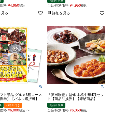
券
商品引換券
価格
¥
4,950
当店特別価格
¥
4,950
税込
税込
を見る
詳細を見る
フト景品 グルメ6種コース
「菰田欣也」監修 本格中華4種セッ
換券】【パネル選択可】
ト【商品引換券】【即納商品】
券
パネル付き
商品引換券
価格
¥
6,000
〜
当店特別価格
¥
6,050
税込
税込