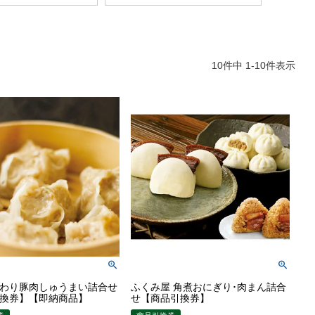
10
件中
1
-
10
件表示
わり豚肉しゅうまい詰合せ
ふくみ屋 角煮おにぎり･肉まん詰合
換券】【即納商品】
せ【商品引換券】