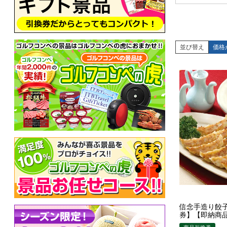
並び替え
価格
信念手造り餃
券】【即納商