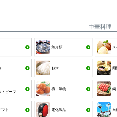
中華料理
魚介類
ス
物
お米
麺
・
梅・漬物
鍋
ストビーフ
ギフト
電化製品
自