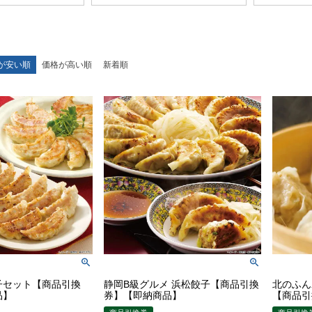
が安い順
価格が高い順
新着順
子セット【商品引換
静岡B級グルメ 浜松餃子【商品引換
北のふん
品】
券】【即納商品】
【商品引