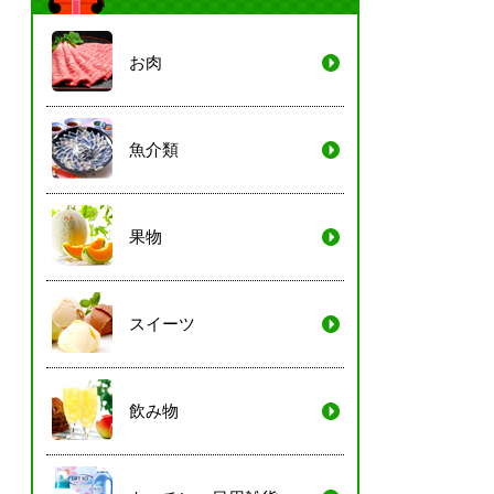
お肉
魚介類
果物
スイーツ
飲み物