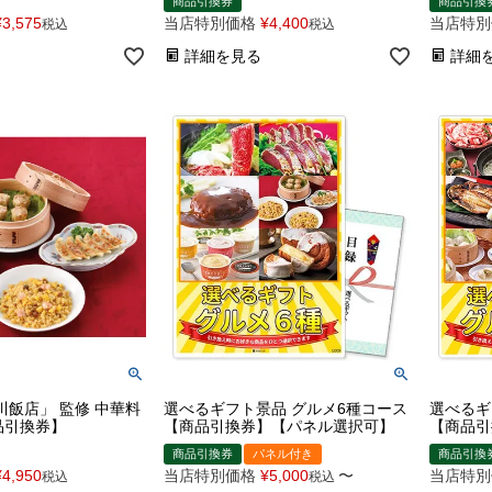
商品引換券
商品引換
¥
3,575
当店特別価格
¥
4,400
当店特別
税込
税込
詳細を見る
詳細
川飯店」 監修 中華料
選べるギフト景品 グルメ6種コース
選べるギ
品引換券】
【商品引換券】【パネル選択可】
【商品引
商品引換券
パネル付き
商品引換
¥
4,950
当店特別価格
¥
5,000
〜
当店特別
税込
税込