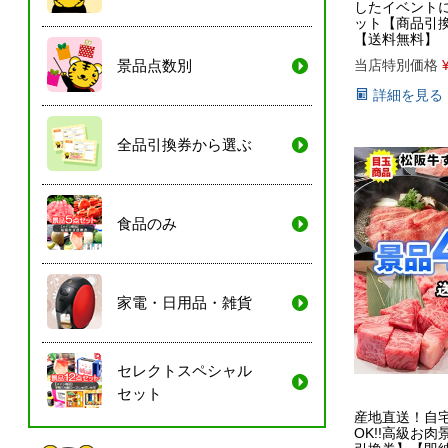
したイベント
ット【商品引
【送料無料】
景品点数別
当店特別価格
詳細を見る
全品引換券から選ぶ
食品のみ
家電・日用品・雑貨
セレクトスペシャル
セット
産地直送！自
OK!!高級お