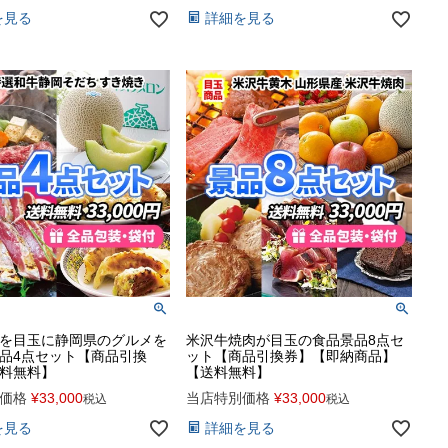
を見る
詳細を見る
を目玉に静岡県のグルメを
米沢牛焼肉が目玉の食品景品8点セ
品4点セット【商品引換
ット【商品引換券】【即納商品】
料無料】
【送料無料】
価格
¥
33,000
当店特別価格
¥
33,000
税込
税込
を見る
詳細を見る