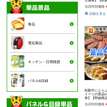
引換券】【即
当店特別価格
詳細を見る
食品
電化製品
キッチン・日用雑貨
パネル&目録
松阪牛にとら
イーツの景品
券】【即納商
当店特別価格