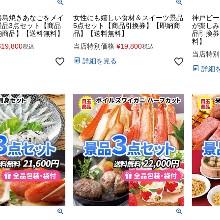
路島焼きあなごをメイ
女性にも嬉しい食材＆スイーツ景品
神戸ビー
景品3点セット【商品
5点セット【商品引換券】【即納商
が楽しみ
納商品】【送料無料】
品】【送料無料】
品引換券
料】
¥
19,800
当店特別価格
¥
19,800
税込
税込
当店特別
詳細を見る
詳細