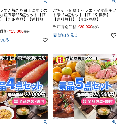
フすき焼きを目玉に届くの
ごちそう旬鮮！バラエティ食品ギフ
な産直景品5点セット【商
ト景品4点セット【商品引換券】
】【即納商品】【送料無
【送料無料】【即納商品】
当店特別価格
¥
20,000
税込
価格
¥
19,800
税込
詳細を見る
を見る