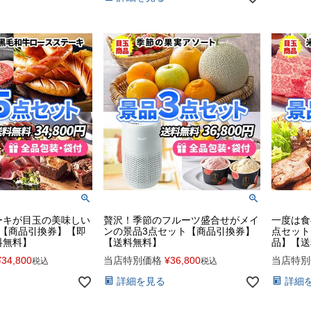
ーキが目玉の美味しい
贅沢！季節のフルーツ盛合せがメイ
一度は食
ト【商品引換券】【即
ンの景品3点セット【商品引換券】
点セット
料無料】
【送料無料】
品】【送
¥
34,800
当店特別価格
¥
36,800
当店特別
税込
税込
詳細を見る
詳細