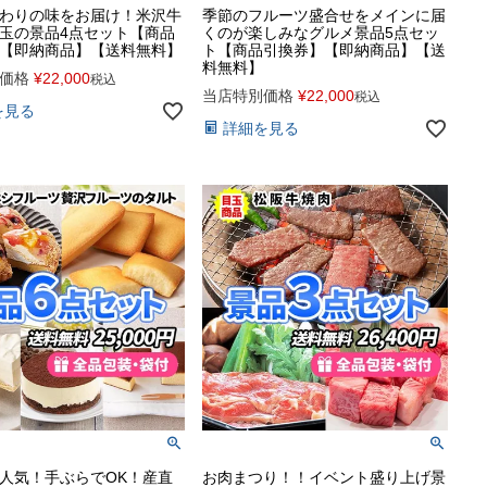
わりの味をお届け！米沢牛
季節のフルーツ盛合せをメインに届
玉の景品4点セット【商品
くのが楽しみなグルメ景品5点セッ
【即納商品】【送料無料】
ト【商品引換券】【即納商品】【送
料無料】
価格
¥
22,000
税込
当店特別価格
¥
22,000
税込
を見る
詳細を見る
人気！手ぶらでOK！産直
お肉まつり！！イベント盛り上げ景