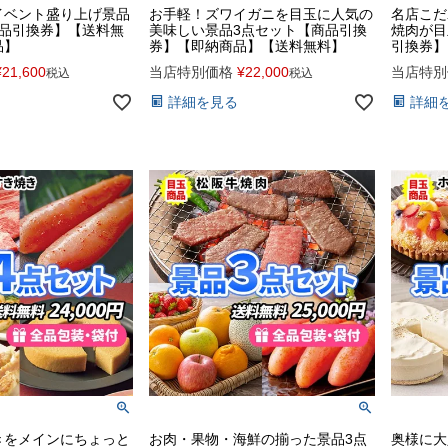
イベント盛り上げ景品
お手軽！ズワイガニを目玉に人気の
名店こだ
商品引換券】【送料無
美味しい景品3点セット【商品引換
焼肉が目
品】
券】【即納商品】【送料無料】
引換券】
¥
21,600
当店特別価格
¥
22,000
当店特別
税込
税込
詳細を見る
詳細
きをメインにちょっと
お肉・果物・海鮮の揃った景品3点
奥様に大