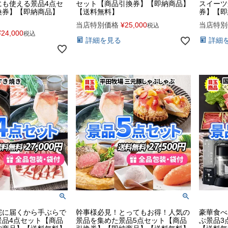
にも使える景品4点セ
セット【商品引換券】【即納商品】
スイーツ
換券】【即納商品】
【送料無料】
券】【即
当店特別価格
¥
25,000
当店特別
税込
¥
24,000
税込
詳細を見る
詳細
宅に届くから手ぶらで
幹事様必見！とってもお得！人気の
豪華食べ
肉景品4点セット【商品
景品を集めた景品5点セット【商品
ぶ景品3