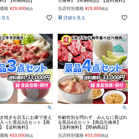
料】【即納商品】
引換券】【即納商品】【送料無料】
価格
¥
29,000
当店特別価格
¥
29,800
税込
税込
を見る
詳細を見る
き焼きを目玉にお家で使え
年齢性別を問わず、みんなに喜ばれ
入った景品3点セット【商
る景品4点セット【商品引換券】
】【送料無料】
【送料無料】【即納商品】
価格
¥
33,000
当店特別価格
¥
33,000
税込
税込