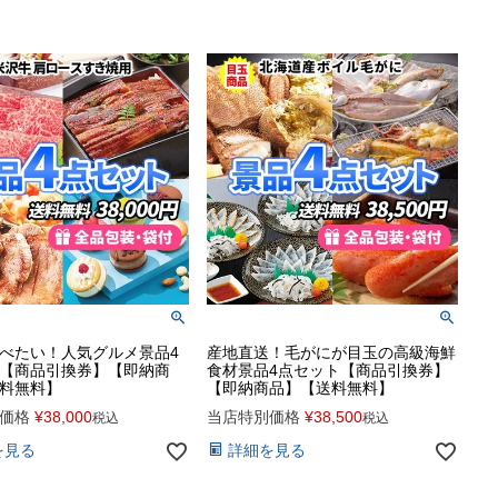
べたい！人気グルメ景品4
産地直送！毛がにが目玉の高級海鮮
【商品引換券】【即納商
食材景品4点セット【商品引換券】
料無料】
【即納商品】【送料無料】
価格
¥
38,000
当店特別価格
¥
38,500
税込
税込
を見る
詳細を見る