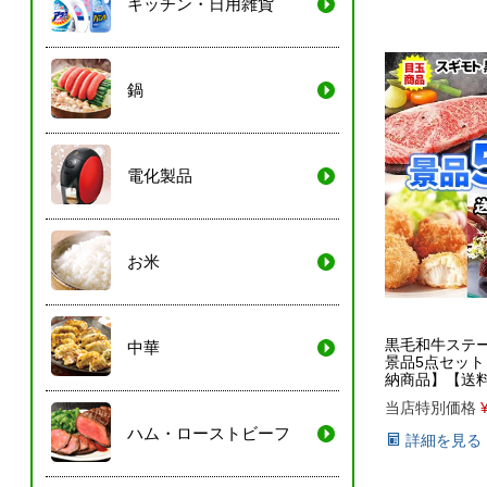
キッチン・日用雑貨
鍋
電化製品
お米
黒毛和牛ステ
中華
景品5点セッ
納商品】【送
当店特別価格
ハム・ローストビーフ
詳細を見る