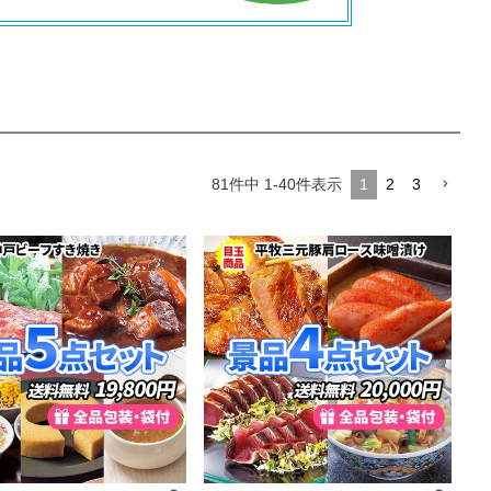
ト
81
件中
1
-
40
件表示
1
2
3