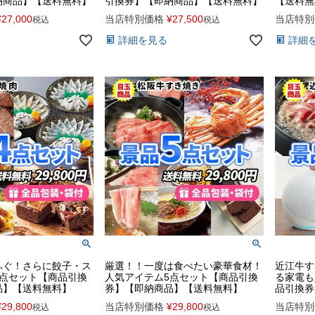
納商品】【送料無料】
引換券】【即納商品】【送料無料】
【送料無
¥
27,000
当店特別価格
¥
27,500
当店特別
税込
税込
詳細を見る
詳細
ふぐ！さらに餃子・ス
厳選！！一度は食べたい豪華食材！
近江牛す
4点セット【商品引換
人気アイテム5点セット【商品引換
る家電も
品】【送料無料】
券】【即納商品】【送料無料】
品引換券
¥
29,800
当店特別価格
¥
29,800
当店特別
税込
税込