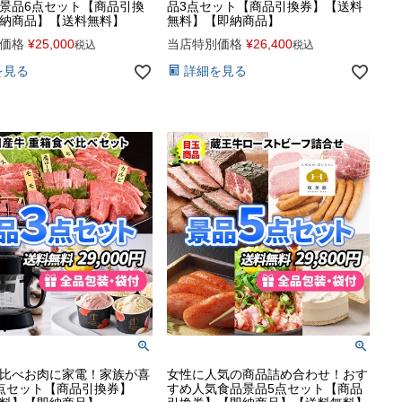
景品6点セット【商品引換
品3点セット【商品引換券】【送料
納商品】【送料無料】
無料】【即納商品】
価格
¥
25,000
当店特別価格
¥
26,400
税込
税込
を見る
詳細を見る
比べお肉に家電！家族が喜
女性に人気の商品詰め合わせ！おす
点セット【商品引換券】
すめ人気食品景品5点セット【商品