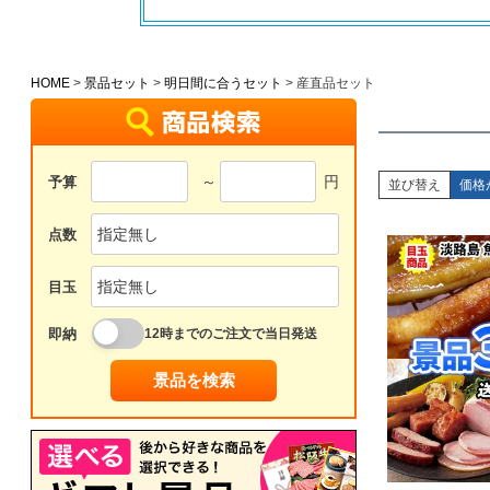
HOME
景品セット
明日間に合うセット
産直品セット
～
円
予算
並び替え
価格
点数
目玉
即納
12時までのご注文で当日発送
景品を検索