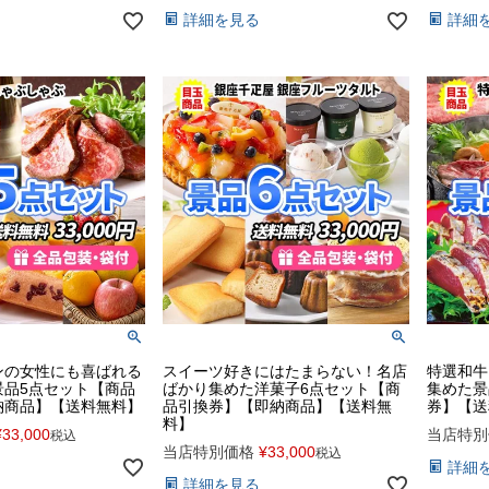
詳細を見る
詳細
ンの女性にも喜ばれる
スイーツ好きにはたまらない！名店
特選和牛
景品5点セット【商品
ばかり集めた洋菓子6点セット【商
集めた景
納商品】【送料無料】
品引換券】【即納商品】【送料無
券】【送
料】
¥
33,000
当店特別
税込
当店特別価格
¥
33,000
税込
詳細
詳細を見る