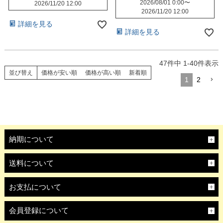
2026/08/01 0:00
〜
2026/11/20 12:00
2026/11/20 12:00
詳細を見る
詳細を見る
47
件中
1
-
40
件表示
並び替え
価格が安い順
価格が高い順
新着順
1
2
納期について
送料について
お支払について
会員登録について