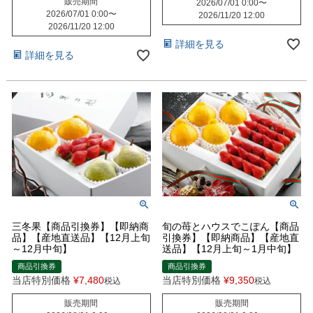
販売期間
2026/07/01 0:00
〜
2026/07/01 0:00
〜
2026/11/20 12:00
2026/11/20 12:00
詳細を見る
詳細を見る
三冬果【商品引換券】【即納商
旬の苺とハウスでこぽん【商品
品】【産地直送品】【12月上旬
引換券】【即納商品】【産地直
～12月中旬】
送品】【12月上旬～1月中旬】
商品引換券
商品引換券
当店特別価格
¥
7,480
当店特別価格
¥
9,350
税込
税込
販売期間
販売期間