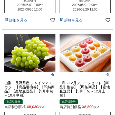
販売期間
販売期間
2026/05/01 0:00
〜
2026/05/01 0:00
〜
2026/08/20 12:00
2026/08/20 12:00
詳細を見る
詳細を見る
山梨・長野県産 シャインマス
9月～12月フルーツセット【商
カット【商品引換券】【即納商
品引換券】【即納商品】【産地
品】【産地直送品】【9月中旬
直送品】【9月下旬～12月上
～10月中旬】
旬】
商品引換券
商品引換券
当店特別価格
¥
8,030
当店特別価格
¥
8,800
税込
税込