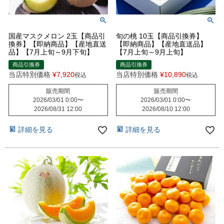
国産マスクメロン 2玉【商品引
旬の桃 10玉【商品引換券】
換券】【即納商品】【産地直送
【即納商品】【産地直送品】
品】【7月上旬～9月下旬】
【7月上旬～9月上旬】
商品引換券
商品引換券
当店特別価格
¥
7,920
当店特別価格
¥
10,890
税込
税込
販売期間
販売期間
2026/03/01 0:00
〜
2026/03/01 0:00
〜
2026/08/31 12:00
2026/08/10 12:00
詳細を見る
詳細を見る