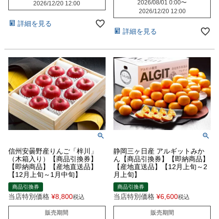
2026/08/01 0:00
〜
2026/12/20 12:00
2026/12/20 12:00
詳細を見る
詳細を見る
信州安曇野産りんご「梓川」
静岡三ヶ日産 アルギットみか
（木箱入り）【商品引換券】
ん【商品引換券】【即納商品】
【即納商品】【産地直送品】
【産地直送品】【12月上旬～2
【12月上旬～1月中旬】
月上旬】
商品引換券
商品引換券
当店特別価格
¥
8,800
当店特別価格
¥
6,600
税込
税込
販売期間
販売期間