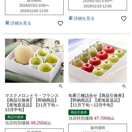
販売期間
2026/07/01 0:00
〜
2026/07/01 0:00
〜
2026/11/10 12:00
2026/11/20 12:00
詳細を見る
詳細を見る
マスクメロンとラ・フランス
旬果三種詰合せ【商品引換券】
【商品引換券】【即納商品】
【即納商品】【産地直送品】
【産地直送品】【11月下旬～
【11月下旬～12月中旬】
12月中旬】
商品引換券
商品引換券
当店特別価格
¥
7,700
税込
当店特別価格
¥
8,250
税込
販売期間