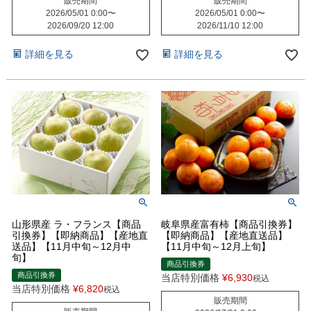
販売期間
販売期間
2026/05/01 0:00
〜
2026/05/01 0:00
〜
2026/09/20 12:00
2026/11/10 12:00
詳細を見る
詳細を見る
山形県産 ラ・フランス【商品
岐阜県産富有柿【商品引換券】
引換券】【即納商品】【産地直
【即納商品】【産地直送品】
送品】【11月中旬～12月中
【11月中旬～12月上旬】
旬】
商品引換券
商品引換券
当店特別価格
¥
6,930
税込
当店特別価格
¥
6,820
税込
販売期間