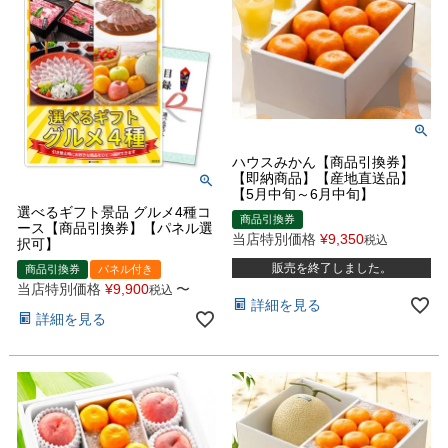
ハウスみかん【商品引換券】
【即納商品】【産地直送品】
【5月中旬～6月中旬】
選べるギフト景品 グルメ4種コ
商品引換券
ース【商品引換券】【パネル選
当店特別価格
¥
9,350
税込
択可】
販売を終了しました。
商品引換券
パネル付き
当店特別価格
¥
9,900
〜
税込
詳細を見る
詳細を見る