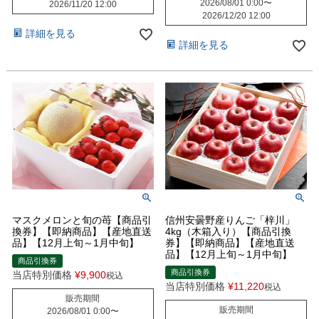
2026/08/01 0:00
〜
2026/11/20 12:00
2026/12/20 12:00
詳細を見る
詳細を見る
マスクメロンと旬の苺【商品引
信州安曇野産りんご「梓川」
換券】【即納商品】【産地直送
4kg（木箱入り）【商品引換
品】【12月上旬～1月中旬】
券】【即納商品】【産地直送
品】【12月上旬～1月中旬】
商品引換券
商品引換券
当店特別価格
¥
9,900
税込
当店特別価格
¥
11,220
税込
販売期間
販売期間
2026/08/01 0:00
〜