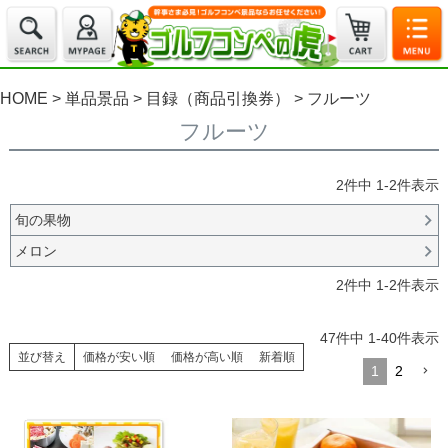
HOME
単品景品
目録（商品引換券）
フルーツ
フルーツ
2
件中
1
-
2
件表示
旬の果物
メロン
2
件中
1
-
2
件表示
47
件中
1
-
40
件表示
並び替え
価格が安い順
価格が高い順
新着順
1
2