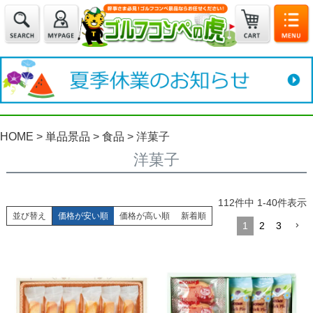
HOME
単品景品
食品
洋菓子
洋菓子
112
件中
1
-
40
件表示
並び替え
価格が安い順
価格が高い順
新着順
1
2
3