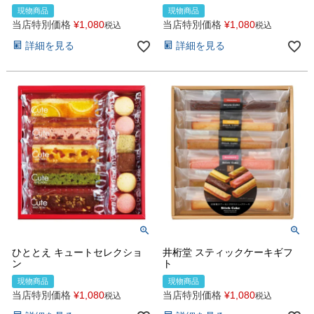
現物商品
現物商品
当店特別価格
¥
1,080
当店特別価格
¥
1,080
税込
税込
詳細を見る
詳細を見る
ひととえ キュートセレクショ
井桁堂 スティックケーキギフ
ン
ト
現物商品
現物商品
当店特別価格
¥
1,080
当店特別価格
¥
1,080
税込
税込