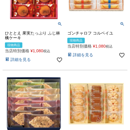
ひととえ 果実たっぷり ふじ林
ゴンチャロフ コルベイユ
檎ケーキ
現物商品
現物商品
当店特別価格
¥
1,080
税込
当店特別価格
¥
1,080
税込
詳細を見る
詳細を見る