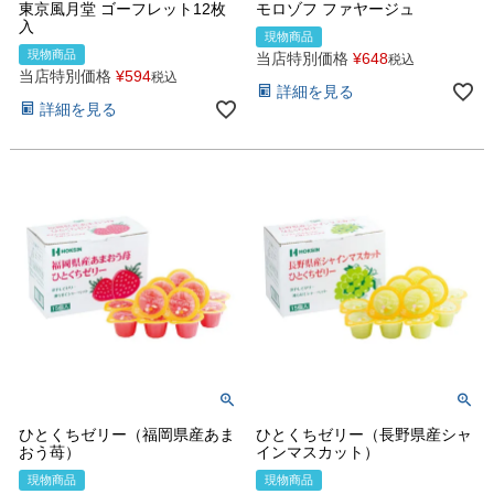
東京風月堂 ゴーフレット12枚
モロゾフ ファヤージュ
入
現物商品
現物商品
当店特別価格
¥
648
税込
当店特別価格
¥
594
税込
詳細を見る
詳細を見る
ひとくちゼリー（福岡県産あま
ひとくちゼリー（長野県産シャ
おう苺）
インマスカット）
現物商品
現物商品