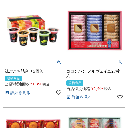
涼ごこち詰合せ5個入
コロンバン メルヴェイユ27枚
入
現物商品
現物商品
当店特別価格
¥
1,350
税込
当店特別価格
¥
1,404
税込
詳細を見る
詳細を見る