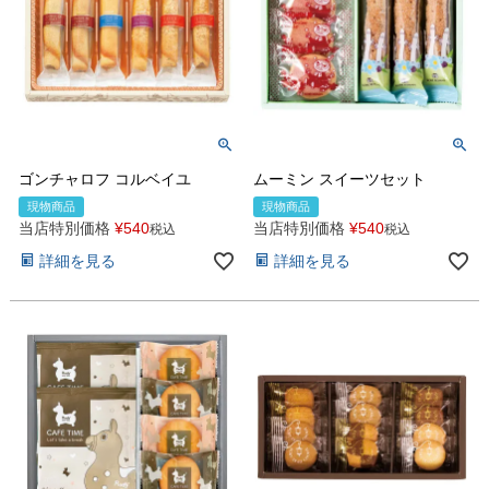
ゴンチャロフ コルベイユ
ムーミン スイーツセット
現物商品
現物商品
当店特別価格
¥
540
当店特別価格
¥
540
税込
税込
詳細を見る
詳細を見る