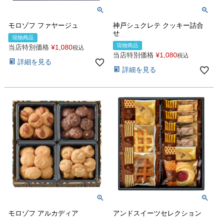
モロゾフ ファヤージュ
神戸シュクレテ クッキー詰合
せ
現物商品
現物商品
当店特別価格
¥
1,080
税込
当店特別価格
¥
1,080
税込
詳細を見る
詳細を見る
モロゾフ アルカディア
アンドスイーツセレクション