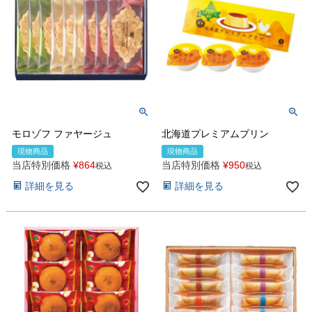
モロゾフ ファヤージュ
北海道プレミアムプリン
現物商品
現物商品
当店特別価格
¥
864
当店特別価格
¥
950
税込
税込
詳細を見る
詳細を見る