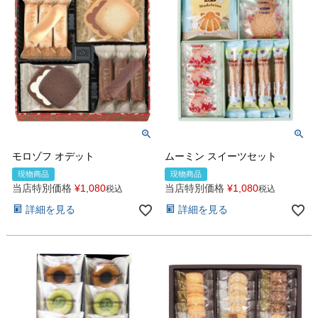
モロゾフ オデット
ムーミン スイーツセット
現物商品
現物商品
当店特別価格
¥
1,080
当店特別価格
¥
1,080
税込
税込
詳細を見る
詳細を見る