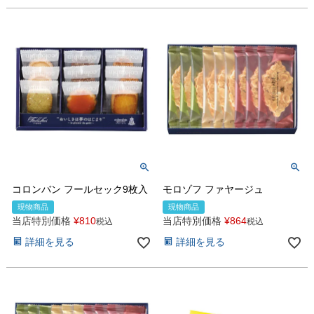
コロンバン フールセック9枚入
モロゾフ ファヤージュ
現物商品
現物商品
当店特別価格
¥
810
当店特別価格
¥
864
税込
税込
詳細を見る
詳細を見る