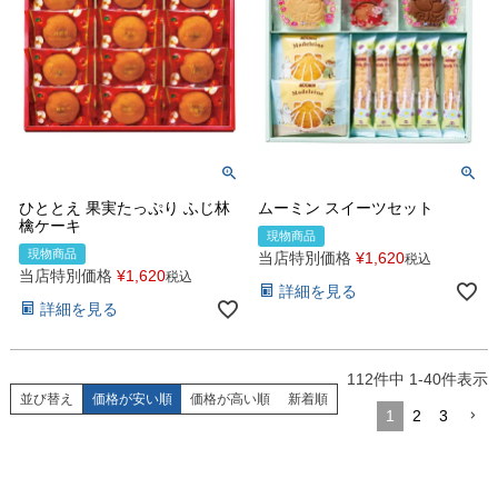
ひととえ 果実たっぷり ふじ林
ムーミン スイーツセット
檎ケーキ
現物商品
現物商品
当店特別価格
¥
1,620
税込
当店特別価格
¥
1,620
税込
詳細を見る
詳細を見る
112
件中
1
-
40
件表示
並び替え
価格が安い順
価格が高い順
新着順
1
2
3