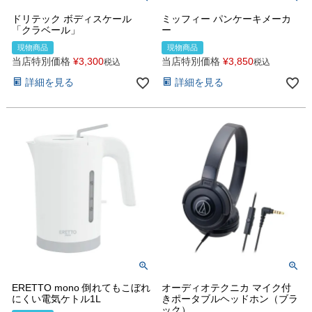
ドリテック ボディスケール
ミッフィー パンケーキメーカ
「クラベール」
ー
現物商品
現物商品
当店特別価格
¥
3,300
当店特別価格
¥
3,850
税込
税込
詳細を見る
詳細を見る
ERETTO mono 倒れてもこぼれ
オーディオテクニカ マイク付
にくい電気ケトル1L
きポータブルヘッドホン（ブラ
ック）