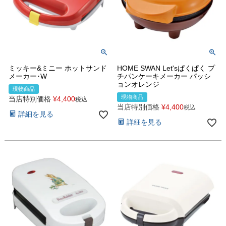
ミッキー&ミニー ホットサンド
HOME SWAN Let'sぱくぱく プ
メーカー･W
チパンケーキメーカー パッシ
ョンオレンジ
現物商品
現物商品
当店特別価格
¥
4,400
税込
当店特別価格
¥
4,400
税込
詳細を見る
詳細を見る