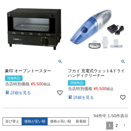
象印 オーブントースター
フカイ 充電式ウェット&ドライ
ハンディクリーナー
現物商品
現物商品
当店特別価格
¥
5,500
税込
当店特別価格
¥
5,500
税込
詳細を見る
詳細を見る
94
件中
1
-
50
件表示
並び替え
価格が安い順
価格が高い順
新着順
1
2