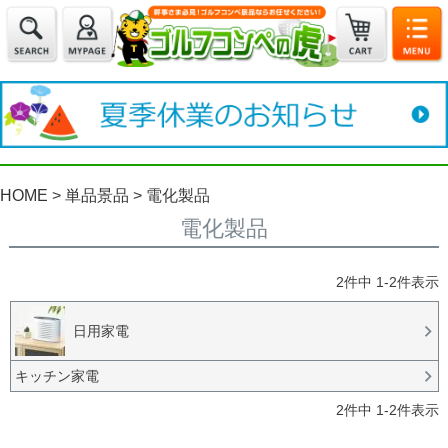
HOME
単品景品
電化製品
電化製品
2
件中
1
-
2
件表示
日用家電
キッチン家電
2
件中
1
-
2
件表示