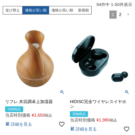
94
件中
1
-
50
件表示
並び替え
価格が安い順
価格が高い順
新着順
1
2
リフレ 木目調卓上加湿器
HIDISC完全ワイヤレスイヤホ
ン
現物商品
現物商品
当店特別価格
¥
1,650
税込
当店特別価格
¥
1,980
税込
詳細を見る
詳細を見る