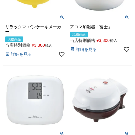
リラックマ パンケーキメーカ
アロマ加湿器「富士」
ー
現物商品
現物商品
当店特別価格
¥
3,300
税込
当店特別価格
¥
3,300
税込
詳細を見る
詳細を見る