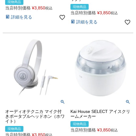
現物商品
現物商品
当店特別価格
¥
3,850
税込
当店特別価格
¥
3,850
税込
詳細を見る
詳細を見る
オーディオテクニカ マイク付
Kai House SELECT アイスクリ
きポータブルヘッドホン（ホワ
ームメーカー
イト）
現物商品
現物商品
当店特別価格
¥
3,850
税込
当店特別価格
¥
3,850
税込