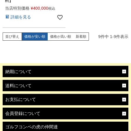
料】
当店特別価格
¥
400,000
税込
詳細を見る
9
件中
1
-
9
件表示
並び替え
価格が安い順
価格が高い順
新着順
納期について
送料について
お支払について
会員登録について
ゴルフコンペの虎の仲間達