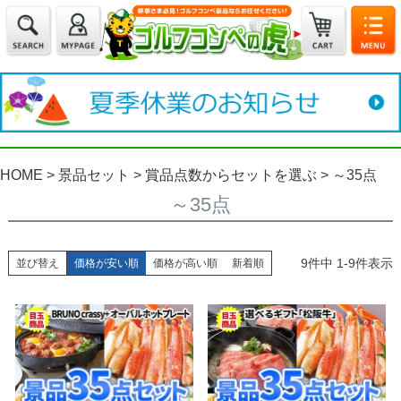
HOME
景品セット
賞品点数からセットを選ぶ
～35点
～35点
9
件中
1
-
9
件表示
並び替え
価格が安い順
価格が高い順
新着順