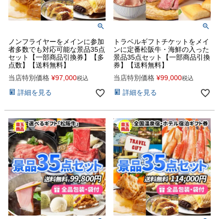
ノンフライヤーをメインに参加
トラベルギフトチケットをメイ
者多数でも対応可能な景品35点
ンに定番松阪牛・海鮮の入った
セット【一部商品引換券】【多
景品35点セット【一部商品引換
点数】【送料無料】
券】【送料無料】
当店特別価格
¥
97,000
当店特別価格
¥
99,000
税込
税込
詳細を見る
詳細を見る