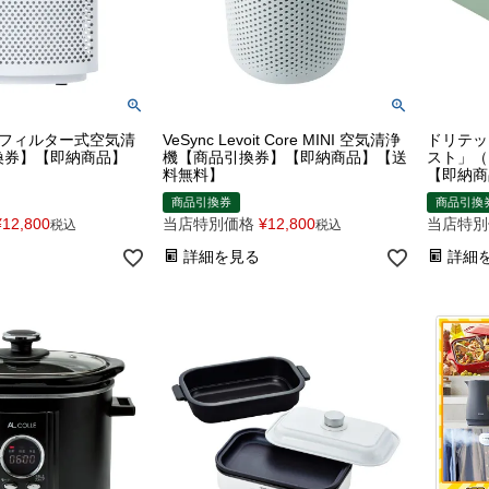
HEPAフィルター式空気清
VeSync Levoit Core MINI 空気清浄
ドリテッ
換券】【即納商品】
機【商品引換券】【即納商品】【送
スト」（
料無料】
【即納商
商品引換券
商品引換
¥
12,800
当店特別価格
¥
12,800
当店特別
税込
税込
詳細を見る
詳細