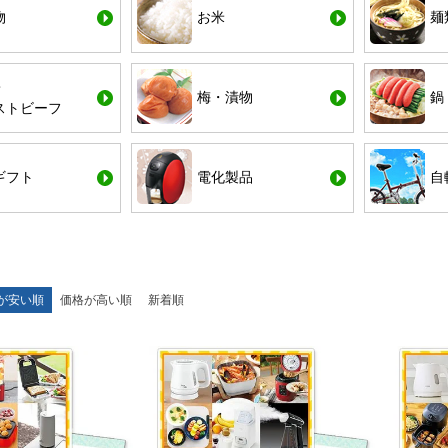
物
お米
麺
・
梅・漬物
鍋
ストビーフ
ギフト
電化製品
自
が安い順
価格が高い順
新着順