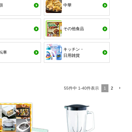
類
中華
その他食品
キッチン・
転車
日用雑貨
55
件中
1
-
40
件表示
1
2