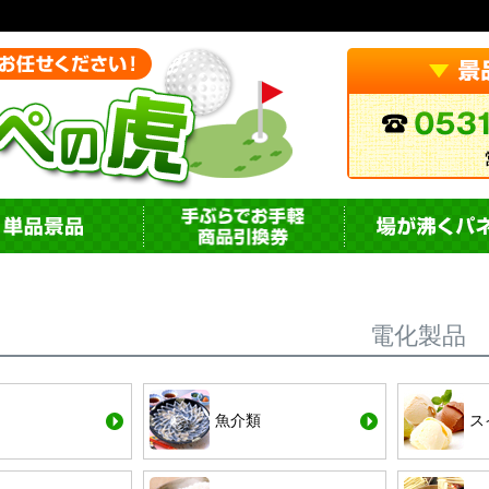
電化製品
魚介類
ス