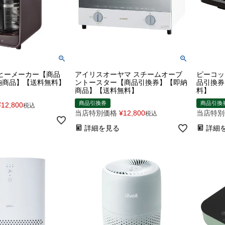
ヒーメーカー【商品
アイリスオーヤマ スチームオーブ
ピーコッ
納商品】【送料無料】
ントースター【商品引換券】【即納
品引換券
商品】【送料無料】
料】
商品引換券
商品引換
¥
12,800
税込
当店特別価格
¥
12,800
当店特別
税込
詳細を見る
詳細