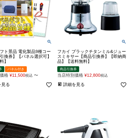
フト景品 電化製品9種コー
フカイ ブラックチタンミル&ジュー
引換券】【パネル選択可】
スミキサー【商品引換券】【即納商
料】
品】【送料無料】
券
パネル付き
商品引換券
価格
¥
11,500
〜
当店特別価格
¥
12,800
税込
税込
を見る
詳細を見る