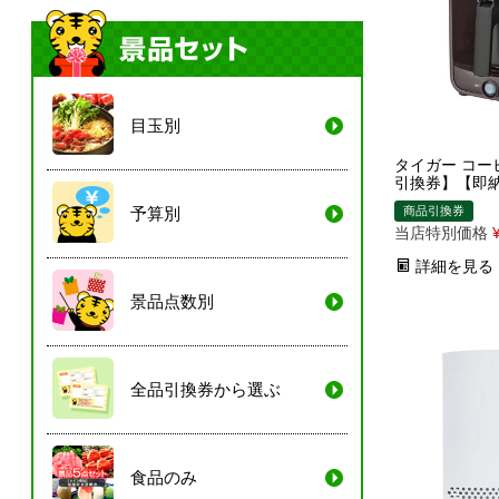
目玉別
タイガー コー
引換券】【即
商品引換券
予算別
当店特別価格
詳細を見る
景品点数別
全品引換券から選ぶ
食品のみ