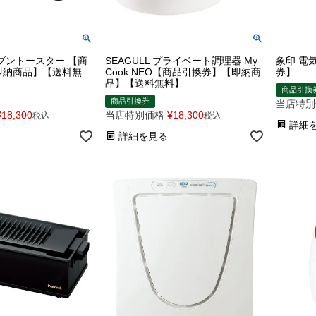
ブントースター 【商
SEAGULL プライベート調理器 My
象印 電
即納商品】【送料無
Cook NEO【商品引換券】【即納商
券】
品】【送料無料】
商品引換
商品引換券
当店特別
¥
18,300
当店特別価格
¥
18,300
税込
税込
詳細
詳細を見る