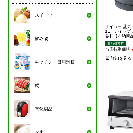
スイーツ
タイガー 蒸気
1L（ナイトブ
券】【即納商
飲み物
商品引換券
当店特別価格
詳細を見る
キッチン・日用雑貨
鍋
電化製品
お米