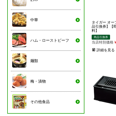
中華
タイガー オー
品引換券】【
料】
商品引換券
ハム・ローストビーフ
当店特別価格
詳細を見る
麺類
梅・漬物
その他食品