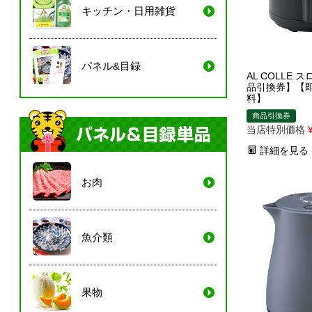
キッチン・日用雑貨
パネル&目録
AL COLLE
品引換券】【
料】
商品引換券
当店特別価格
詳細を見る
お肉
魚介類
果物