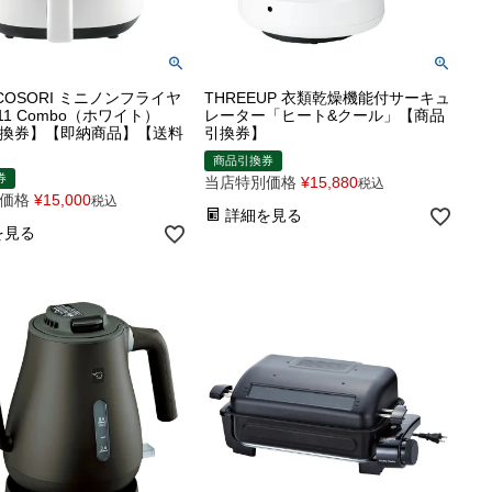
c COSORI ミニノンフライヤ
THREEUP 衣類乾燥機能付サーキュ
 211 Combo（ホワイト）
レーター「ヒート&クール」【商品
換券】【即納商品】【送料
引換券】
商品引換券
券
当店特別価格
¥
15,880
税込
価格
¥
15,000
税込
詳細を見る
を見る