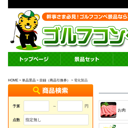
HOME
単品景品
目録（商品引換券）
電化製品
～
円
予算
お肉
点数