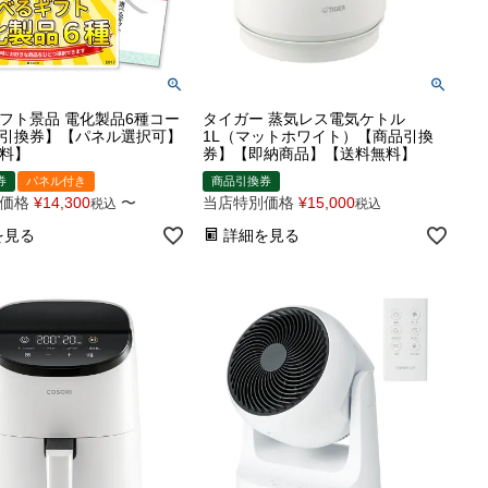
フト景品 電化製品6種コー
タイガー 蒸気レス電気ケトル
引換券】【パネル選択可】
1L（マットホワイト）【商品引換
料】
券】【即納商品】【送料無料】
券
パネル付き
商品引換券
価格
¥
14,300
〜
当店特別価格
¥
15,000
税込
税込
を見る
詳細を見る