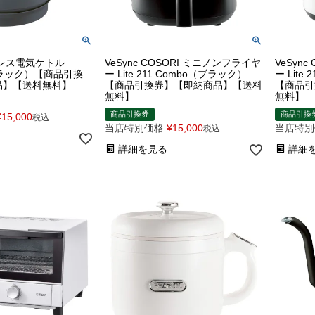
レス電気ケトル
VeSync COSORI ミニノンフライヤ
VeSyn
ラック）【商品引換
ー Lite 211 Combo（ブラック）
ー Lite
品】【送料無料】
【商品引換券】【即納商品】【送料
【商品引
無料】
無料】
商品引換券
商品引換
¥
15,000
税込
当店特別価格
¥
15,000
当店特別
税込
詳細を見る
詳細