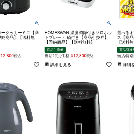
 スロークッカーミニ【商
HOMESWAN 温度調節付きソロホッ
選べるギ
即納商品】【送料無
トプレート 鍋付き【商品引換券】
ス【商品
【即納商品】【送料無料】
【送料無
商品引換券
商品引換
¥
12,800
当店特別価格
¥
12,800
当店特別
税込
税込
詳細を見る
詳細