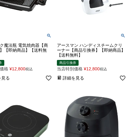
ク魔法瓶 電気焼肉器【商
アースマン ハンディスチームクリ
】【即納商品】【送料無
ーナー【商品引換券】【即納商品】
【送料無料】
券
商品引換券
価格
¥
12,800
当店特別価格
¥
12,800
税込
税込
を見る
詳細を見る