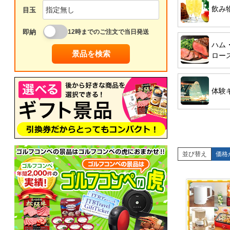
飲み
目玉
即納
12時までのご注文で当日発送
ハム
景品を検索
ロー
体験
並び替え
価格