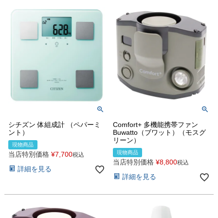
シチズン 体組成計 （ペパーミ
Comfort+ 多機能携帯ファン
ント）
Buwatto（ブワット）（モスグ
リーン）
現物商品
現物商品
当店特別価格
¥
7,700
税込
当店特別価格
¥
8,800
税込
詳細を見る
詳細を見る