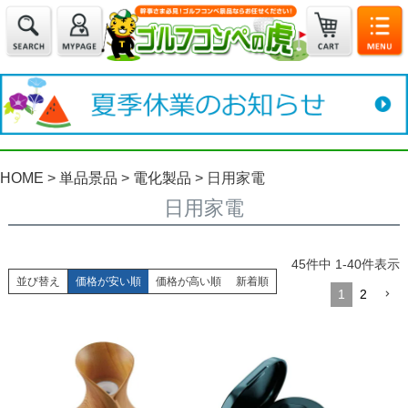
HOME
単品景品
電化製品
日用家電
日用家電
45
件中
1
-
40
件表示
並び替え
価格が安い順
価格が高い順
新着順
1
2