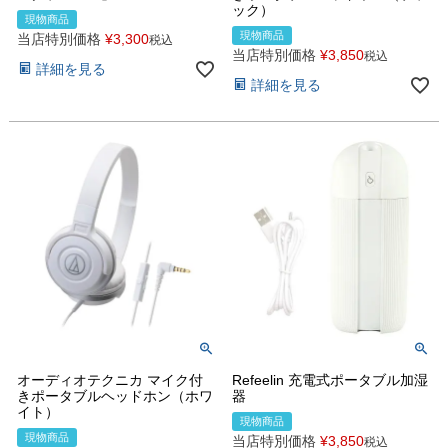
ック）
現物商品
現物商品
当店特別価格
¥
3,300
税込
当店特別価格
¥
3,850
税込
詳細を見る
詳細を見る
オーディオテクニカ マイク付
Refeelin 充電式ポータブル加湿
きポータブルヘッドホン（ホワ
器
イト）
現物商品
現物商品
当店特別価格
¥
3,850
税込