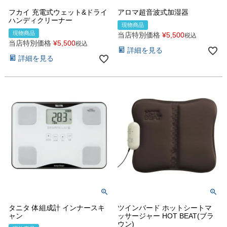
フカイ 充電式ウェット&ドライ
アロマ超音波式加湿器
ハンディクリーナー
現物商品
現物商品
当店特別価格
¥
5,500
税込
当店特別価格
¥
5,500
税込
詳細を見る
詳細を見る
タニタ 体組成計 インナースキ
ツインバード ホットシートマ
ャン
ッサージャー HOT BEAT(ブラ
ウン)