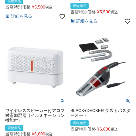
現物商品
現物商品
当店特別価格
¥
5,500
税込
当店特別価格
¥
5,500
税込
詳細を見る
詳細を見る
ワイヤレススピーカー付アロマ
BLACK+DECKER ダストバスタ
対応加湿器（イルミネーション
ーオート
機能付）
現物商品
現物商品
当店特別価格
¥
6,600
税込
当店特別価格
¥
6,600
税込