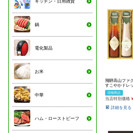
キッチン・日用雑貨
鍋
電化製品
お米
飛騨高山ファク
すこやかドレ
現物商品
中華
当店特別価格
詳細を見る
ハム・ローストビーフ