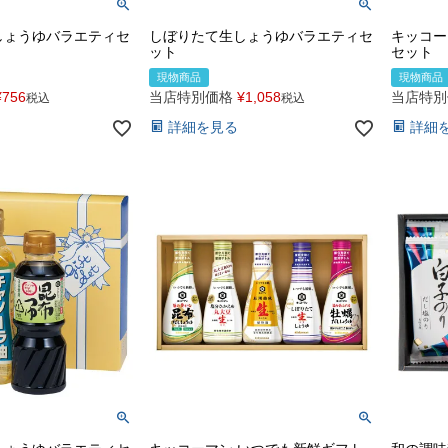
しょうゆバラエティセ
しぼりたて生しょうゆバラエティセ
キッコー
ット
セット
現物商品
現物商品
¥
756
当店特別価格
¥
1,058
当店特別
税込
税込
詳細を見る
詳細