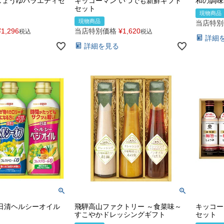
しょうゆバラエティセ
キッコーマン いつでも新鮮ギフト
和の調味
セット
現物商品
現物商品
当店特別
¥
1,296
当店特別価格
¥
1,620
税込
税込
詳細
詳細を見る
日清ヘルシーオイル
飛騨高山ファクトリー ～食菜味～
キッコー
すこやかドレッシングギフト
セット