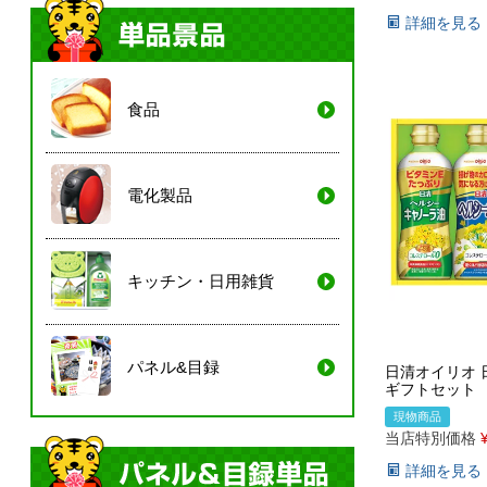
詳細を見る
食品
電化製品
キッチン・日用雑貨
パネル&目録
日清オイリオ 
ギフトセット
現物商品
当店特別価格
詳細を見る