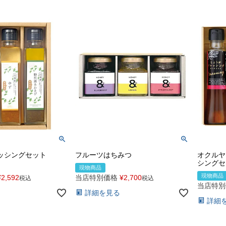
ッシングセット
フルーツはちみつ
オクルヤ
シングセ
現物商品
現物商品
¥
2,592
当店特別価格
¥
2,700
税込
税込
当店特別
詳細を見る
詳細