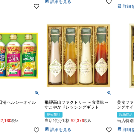
詳細を見る
詳細
日清ヘルシーオイル
飛騨高山ファクトリー ～食菜味～
美食ファ
すこやかドレッシングギフト
ングオイ
現物商品
現物商品
¥
2,160
当店特別価格
¥
2,376
当店特別
税込
税込
詳細を見る
詳細