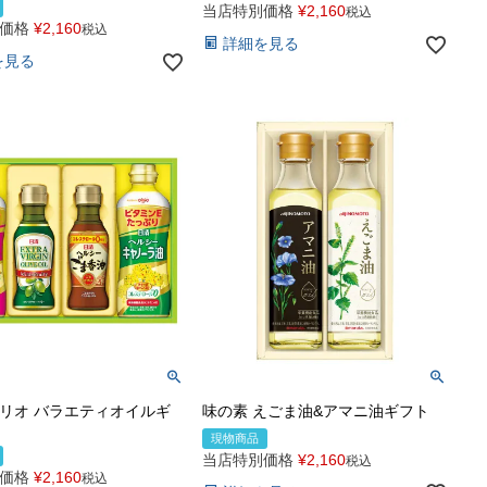
当店特別価格
¥
2,160
税込
価格
¥
2,160
税込
詳細を見る
を見る
リオ バラエティオイルギ
味の素 えごま油&アマニ油ギフト
現物商品
当店特別価格
¥
2,160
税込
価格
¥
2,160
税込