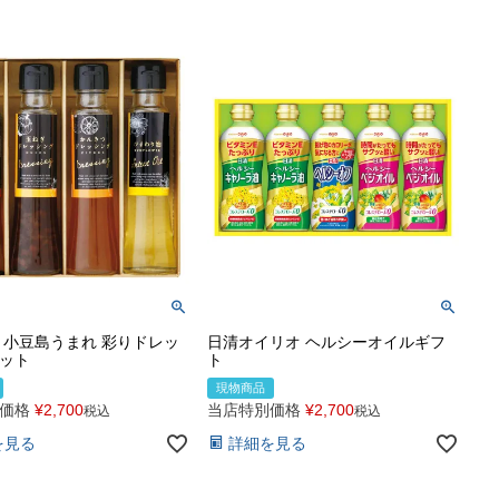
 小豆島うまれ 彩りドレッ
日清オイリオ ヘルシーオイルギフ
ット
ト
現物商品
価格
¥
2,700
当店特別価格
¥
2,700
税込
税込
を見る
詳細を見る