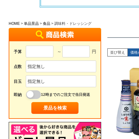
HOME
単品景品
食品
調味料・ドレッシング
～
円
予算
並び替え
価格
点数
目玉
即納
12時までのご注文で当日発送
景品を検索