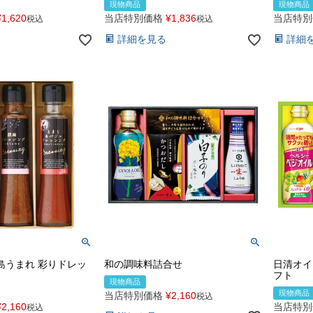
現物商品
現物商品
¥
1,620
当店特別価格
¥
1,836
当店特別
税込
税込
詳細を見る
詳細
島うまれ 彩りドレッ
和の調味料詰合せ
日清オイ
フト
現物商品
現物商品
当店特別価格
¥
2,160
税込
¥
2,160
当店特別
税込