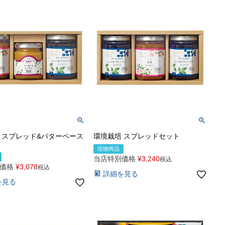
 スプレッド&バターペース
環境栽培 スプレッドセット
現物商品
当店特別価格
¥
3,240
税込
価格
¥
3,078
税込
詳細を見る
を見る