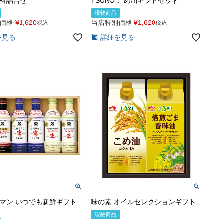
料詰合せ
TSUNO こめ油ギフトセット
現物商品
価格
¥
1,620
当店特別価格
¥
1,620
税込
税込
を見る
詳細を見る
マン いつでも新鮮ギフト
味の素 オイルセレクションギフト
現物商品