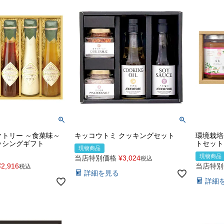
トリー ～食菜味～
キッコウトミ クッキングセット
環境栽培
ッシングギフト
トセット
現物商品
現物商品
当店特別価格
¥
3,024
税込
¥
2,916
当店特別
税込
詳細を見る
詳細