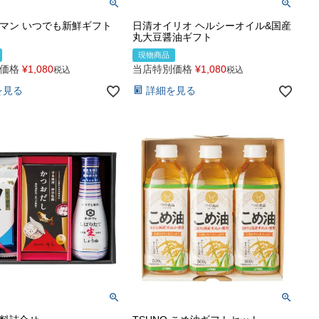
マン いつでも新鮮ギフト
日清オイリオ ヘルシーオイル&国産
丸大豆醤油ギフト
現物商品
価格
¥
1,080
当店特別価格
¥
1,080
税込
税込
を見る
詳細を見る