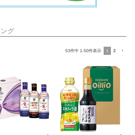
シング
53
件中
1
-
50
件表示
1
2