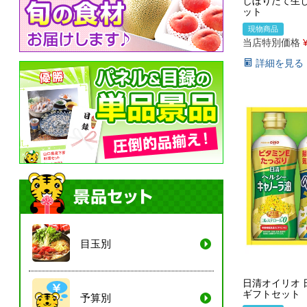
しぼりたて生
ット
現物商品
当店特別価格
詳細を見る
目玉別
日清オイリオ 
ギフトセット
予算別