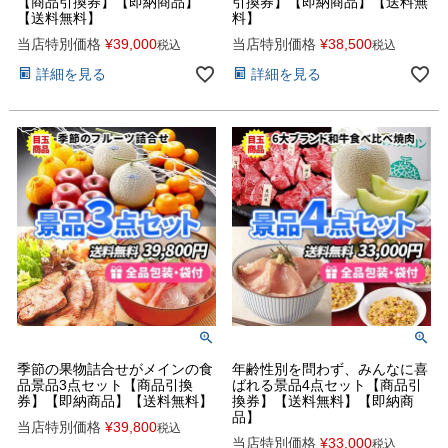
【商品引換券】【即納商品】
引換券】【即納商品】【送料無
【送料無料】
料】
当店特別価格
¥
39,000
当店特別価格
¥
38,500
税込
税込
詳細を見る
詳細を見る
季節の果物詰合せがメインの食
年齢性別を問わず、みんなに喜
品景品3点セット【商品引換
ばれる景品4点セット【商品引
券】【即納商品】【送料無料】
換券】【送料無料】【即納商
品】
当店特別価格
¥
39,800
税込
当店特別価格
¥
33,000
税込