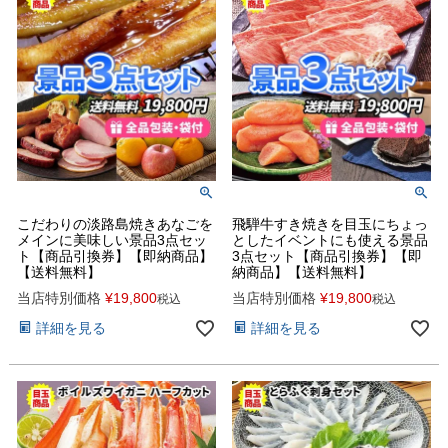
こだわりの淡路島焼きあなごを
飛騨牛すき焼きを目玉にちょっ
メインに美味しい景品3点セッ
としたイベントにも使える景品
ト【商品引換券】【即納商品】
3点セット【商品引換券】【即
【送料無料】
納商品】【送料無料】
当店特別価格
¥
19,800
当店特別価格
¥
19,800
税込
税込
詳細を見る
詳細を見る