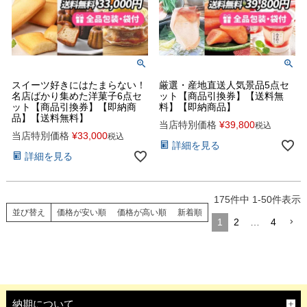
スイーツ好きにはたまらない！
厳選・産地直送人気景品5点セ
名店ばかり集めた洋菓子6点セ
ット【商品引換券】【送料無
ット【商品引換券】【即納商
料】【即納商品】
品】【送料無料】
当店特別価格
¥
39,800
税込
当店特別価格
¥
33,000
税込
詳細を見る
詳細を見る
175
件中
1
-
50
件表示
並び替え
価格が安い順
価格が高い順
新着順
1
2
…
4
納期について