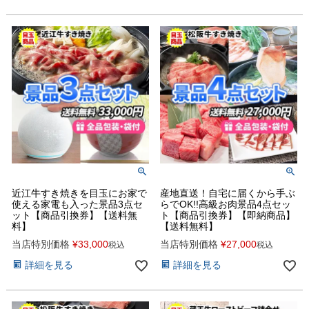
近江牛すき焼きを目玉にお家で
産地直送！自宅に届くから手ぶ
使える家電も入った景品3点セ
らでOK!!高級お肉景品4点セッ
ット【商品引換券】【送料無
ト【商品引換券】【即納商品】
料】
【送料無料】
当店特別価格
¥
33,000
当店特別価格
¥
27,000
税込
税込
詳細を見る
詳細を見る