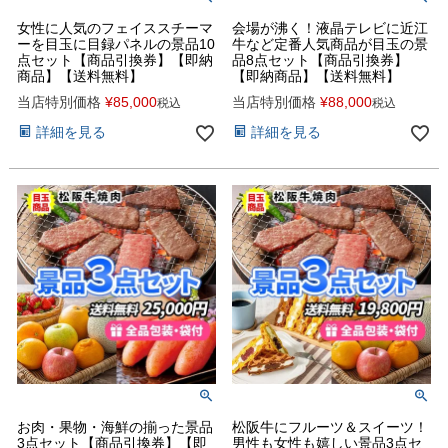
女性に人気のフェイススチーマ
会場が沸く！液晶テレビに近江
ーを目玉に目録パネルの景品10
牛など定番人気商品が目玉の景
点セット【商品引換券】【即納
品8点セット【商品引換券】
商品】【送料無料】
【即納商品】【送料無料】
当店特別価格
¥
85,000
当店特別価格
¥
88,000
税込
税込
詳細を見る
詳細を見る
お肉・果物・海鮮の揃った景品
松阪牛にフルーツ＆スイーツ！
3点セット【商品引換券】【即
男性も女性も嬉しい景品3点セ