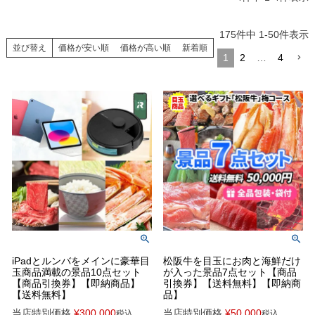
175
件中
1
-
50
件表示
並び替え
価格が安い順
価格が高い順
新着順
1
2
…
4
iPadとルンバをメインに豪華目
松阪牛を目玉にお肉と海鮮だけ
玉商品満載の景品10点セット
が入った景品7点セット【商品
【商品引換券】【即納商品】
引換券】【送料無料】【即納商
【送料無料】
品】
当店特別価格
¥
300,000
当店特別価格
¥
50,000
税込
税込