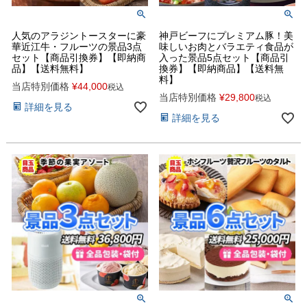
人気のアラジントースターに豪
神戸ビーフにプレミアム豚！美
華近江牛・フルーツの景品3点
味しいお肉とバラエティ食品が
セット【商品引換券】【即納商
入った景品5点セット【商品引
品】【送料無料】
換券】【即納商品】【送料無
料】
当店特別価格
¥
44,000
税込
当店特別価格
¥
29,800
税込
詳細を見る
詳細を見る