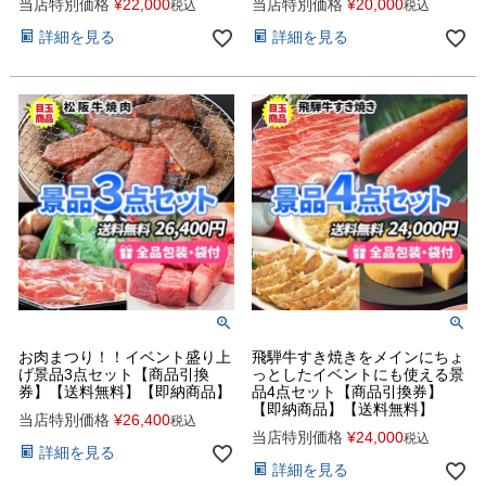
当店特別価格
¥
22,000
当店特別価格
¥
20,000
税込
税込
詳細を見る
詳細を見る
お肉まつり！！イベント盛り上
飛騨牛すき焼きをメインにちょ
げ景品3点セット【商品引換
っとしたイベントにも使える景
券】【送料無料】【即納商品】
品4点セット【商品引換券】
【即納商品】【送料無料】
当店特別価格
¥
26,400
税込
当店特別価格
¥
24,000
税込
詳細を見る
詳細を見る