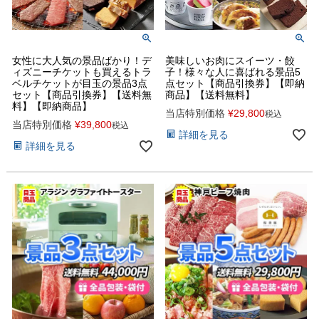
女性に大人気の景品ばかり！デ
美味しいお肉にスイーツ・餃
ィズニーチケットも買えるトラ
子！様々な人に喜ばれる景品5
ベルチケットが目玉の景品3点
点セット【商品引換券】【即納
セット【商品引換券】【送料無
商品】【送料無料】
料】【即納商品】
当店特別価格
¥
29,800
税込
当店特別価格
¥
39,800
税込
詳細を見る
詳細を見る