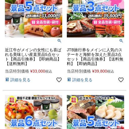
近江牛がメインの女性にも喜ば
JTB旅行券をメインに人気のス
れる美味しい産直景品5点セッ
テーキと海鮮を加えた景品3点
ト【商品引換券】【即納商品】
セット【商品引換券】【送料無
【送料無料】
料】【即納商品】
当店特別価格
¥
33,000
当店特別価格
¥
39,800
税込
税込
詳細を見る
詳細を見る