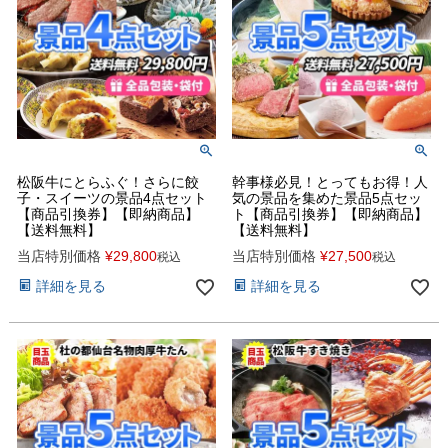
松阪牛にとらふぐ！さらに餃
幹事様必見！とってもお得！人
子・スイーツの景品4点セット
気の景品を集めた景品5点セッ
【商品引換券】【即納商品】
ト【商品引換券】【即納商品】
【送料無料】
【送料無料】
当店特別価格
¥
29,800
当店特別価格
¥
27,500
税込
税込
詳細を見る
詳細を見る