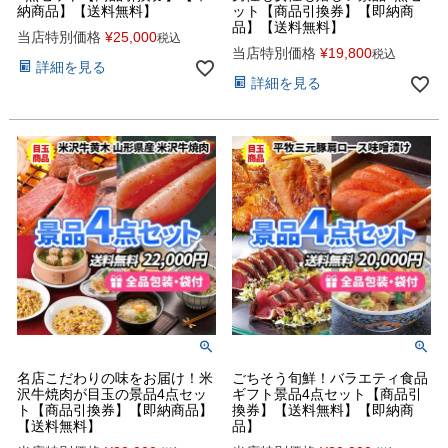
納商品】【送料無料】
ット【商品引換券】【即納商
品】【送料無料】
当店特別価格
¥
25,000
税込
当店特別価格
¥
19,800
税込
詳細を見る
詳細を見る
名店こだわりの味をお届け！米
ごちそう旬鮮！バラエティ食品
沢牛焼肉が目玉の景品4点セッ
ギフト景品4点セット【商品引
ト【商品引換券】【即納商品】
換券】【送料無料】【即納商
【送料無料】
品】