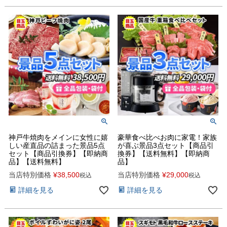
神戸牛焼肉をメインに女性に嬉
豪華食べ比べお肉に家電！家族
しい産直品の詰まった景品5点
が喜ぶ景品3点セット【商品引
セット【商品引換券】【即納商
換券】【送料無料】【即納商
品】【送料無料】
品】
当店特別価格
¥
38,500
当店特別価格
¥
29,000
税込
税込
詳細を見る
詳細を見る