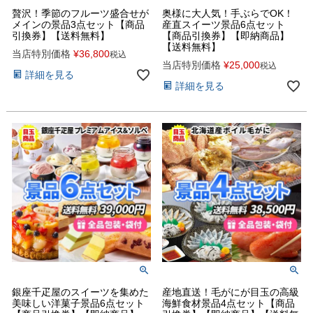
贅沢！季節のフルーツ盛合せが
奥様に大人気！手ぶらでOK！
メインの景品3点セット【商品
産直スイーツ景品6点セット
引換券】【送料無料】
【商品引換券】【即納商品】
【送料無料】
当店特別価格
¥
36,800
税込
当店特別価格
¥
25,000
税込
詳細を見る
詳細を見る
銀座千疋屋のスイーツを集めた
産地直送！毛がにが目玉の高級
美味しい洋菓子景品6点セット
海鮮食材景品4点セット【商品