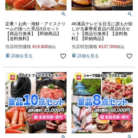
定番！お肉・海鮮・アイスクリ
4K液晶テレビを目玉に誰もが欲
ームの揃った景品3点セット
しがる豪華産直品の景品5点セ
【商品引換券】【即納商品】
ット【商品引換券】【送料無
【送料無料】
料】【即納商品】
当店特別価格
¥
19,800
当店特別価格
¥
137,000
税込
税込
詳細を見る
詳細を見る