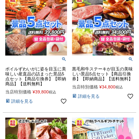
ボイルずわいがに姿を目玉に美
黒毛和牛ステーキが目玉の美味
味しい産直品の詰まった景品5
しい景品5点セット【商品引換
点セット【商品引換券】【即納
券】【即納商品】【送料無料】
商品】【送料無料】
当店特別価格
¥
34,800
税込
当店特別価格
¥
39,800
税込
詳細を見る
詳細を見る