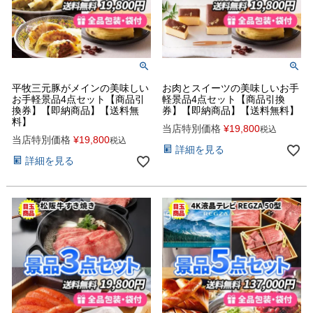
平牧三元豚がメインの美味しい
お肉とスイーツの美味しいお手
お手軽景品4点セット【商品引
軽景品4点セット【商品引換
換券】【即納商品】【送料無
券】【即納商品】【送料無料】
料】
当店特別価格
¥
19,800
税込
当店特別価格
¥
19,800
税込
詳細を見る
詳細を見る