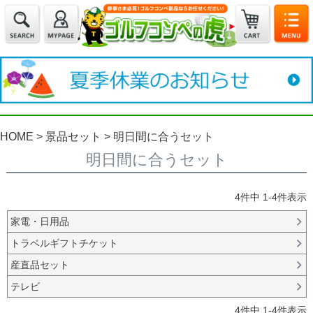
HOME
景品セット
明日間に合うセット
明日間に合うセット
4
件中
1
-
4
件表示
家電・日用品
トラベルギフトチケット
産直品セット
テレビ
4
件中
1
-
4
件表示