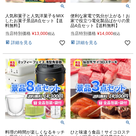
人気和菓子と人気洋菓子をMIX
便利な家電で気分が上がる！お
したお菓子景品8点セット【送
家で役立つ電化製品ばかりの景
料無料】
品4点セット【送料無料】
当店特別価格
¥
13,000
当店特別価格
¥
14,000
税込
税込
詳細を見る
詳細を見る
料理の時間が楽しくなるキッチ
ひと味違う食品！サイコロステ