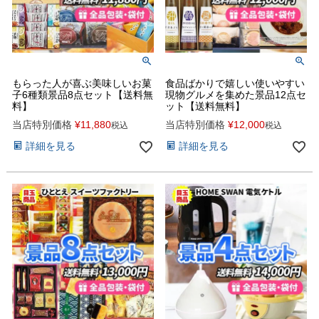
もらった人が喜ぶ美味しいお菓
食品ばかりで嬉しい使いやすい
子6種類景品8点セット【送料無
現物グルメを集めた景品12点セ
料】
ット【送料無料】
当店特別価格
¥
11,880
当店特別価格
¥
12,000
税込
税込
詳細を見る
詳細を見る