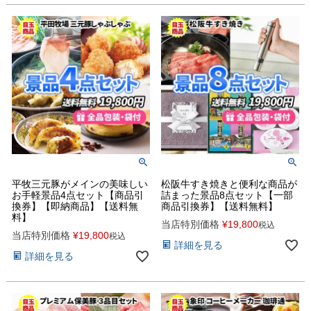
平牧三元豚がメインの美味しい
松阪牛すき焼きと便利な商品が
お手軽景品4点セット【商品引
詰まった景品8点セット【一部
換券】【即納商品】【送料無
商品引換券】【送料無料】
料】
当店特別価格
¥
19,800
税込
当店特別価格
¥
19,800
税込
詳細を見る
詳細を見る