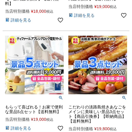
料】
当店特別価格
¥
19,000
税込
当店特別価格
¥
18,000
税込
詳細を見る
詳細を見る
もらって喜ばれる！お家で便利
こだわりの淡路島焼きあなごを
な景品5点セット【送料無料】
メインに美味しい景品3点セッ
ト【商品引換券】【即納商品】
当店特別価格
¥
19,000
税込
【送料無料】
詳細を見る
当店特別価格
¥
19,800
税込