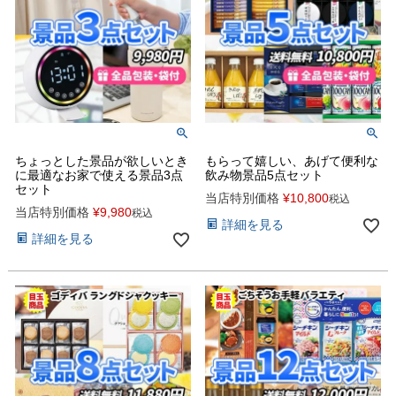
ちょっとした景品が欲しいとき
もらって嬉しい、あげて便利な
に最適なお家で使える景品3点
飲み物景品5点セット
セット
当店特別価格
¥
10,800
税込
当店特別価格
¥
9,980
税込
詳細を見る
詳細を見る