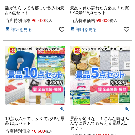
誰がもらっても嬉しい飲み物景
景品を買い忘れた方必見！お買
品5点セット
い得景品5点セット
当店特別価格
¥
6,400
当店特別価格
¥
6,600
税込
税込
詳細を見る
詳細を見る
10点も入って、安くてお得な景
景品が足りない！こんな時はみ
品10点セット
んなに喜んでもらえる景品5点
セット
当店特別価格
¥
6,600
税込