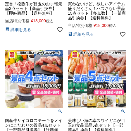
定番！松阪牛が目玉のお手軽景
買わないけど、欲しいアイテム
品3点セット【商品引換券】
盛りだくさん！ハズさない景品
【即納商品】【送料無料】
15点セット【多点数】【一部商
品引換券】【送料無料】
当店特別価格
¥
18,000
税込
当店特別価格
¥
18,000
税込
詳細を見る
詳細を見る
国産牛サイコロステーキをメイ
美味しい海の幸ズワイガニが目
ンにこだわりの景品4点セット
玉の食品景品5点セット【一部
【一部商品引換券】【送料無
商品引換券】【送料無料】