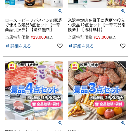
ローストビーフがメインの家庭
米沢牛焼肉を目玉に家庭で役立
で使える景品8点セット【一部
つ景品12点セット【一部商品引
商品引換券】【送料無料】
換券】【送料無料】
当店特別価格
¥
19,800
当店特別価格
¥
19,800
税込
税込
詳細を見る
詳細を見る