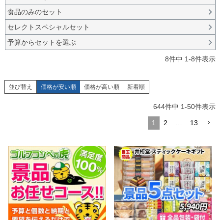
食品のみのセット
セレクトスペシャルセット
予算からセットを選ぶ
8
件中
1
-
8
件表示
並び替え
価格が安い順
価格が高い順
新着順
644
件中
1
-
50
件表示
1
2
…
13