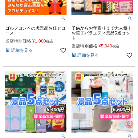
ゴルフコンペの虎景品お任せコ
子供からお年寄りまで大人気！
ース
お菓子バラエティ景品5点セッ
ト
当店特別価格
¥
1,000
税込
当店特別価格
¥
5,940
税込
詳細を見る
詳細を見る