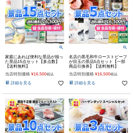
家庭にあれば便利な景品が揃っ
名店の黒毛和牛ローストビーフ
た景品15点セット【多点数】
が目玉の景品5点セット【一部
【送料無料】
商品引換券】【送料無料】
当店特別価格
¥
16,500
当店特別価格
¥
16,500
税込
税込
詳細を見る
詳細を見る