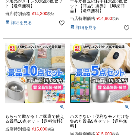
ン用品がメインの景品8点セッ
ーキが目玉のお手軽景品3点セ
ト【送料無料】
ット【商品引換券】【即納商
品】【送料無料】
当店特別価格
¥
14,300
税込
当店特別価格
¥
14,800
税込
詳細を見る
詳細を見る
もらって助かる！ご家庭で使え
ハズさない！便利なモノだけを
る景品10点セット【送料無料】
集めた景品5点セット【送料無
料】
当店特別価格
¥
15,000
税込
当店特別価格
¥
15,000
税込