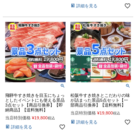
詳細を見る
飛騨牛すき焼きを目玉にちょっ
松阪牛すき焼きとこだわりの味
としたイベントにも使える景品
が詰まった景品5点セット【一
3点セット【商品引換券】【即
部商品引換券】【送料無料】
納商品】【送料無料】
当店特別価格
¥
19,800
税込
当店特別価格
¥
19,800
税込
詳細を見る
詳細を見る