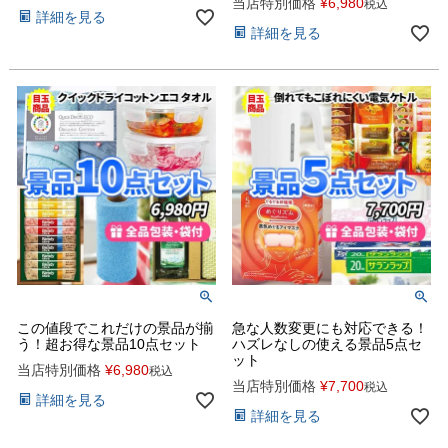
当店特別価格
¥
6,980
税込
詳細を見る
詳細を見る
この値段でこれだけの景品が揃
急な人数変更にも対応できる！
う！超お得な景品10点セット
ハズレなしの使える景品5点セ
ット
当店特別価格
¥
6,980
税込
当店特別価格
¥
7,700
税込
詳細を見る
詳細を見る