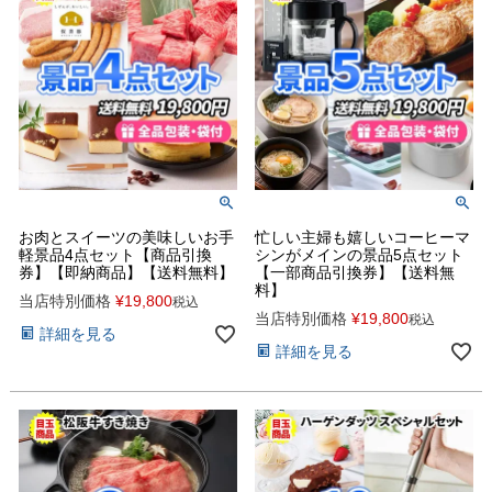
お肉とスイーツの美味しいお手
忙しい主婦も嬉しいコーヒーマ
軽景品4点セット【商品引換
シンがメインの景品5点セット
券】【即納商品】【送料無料】
【一部商品引換券】【送料無
料】
当店特別価格
¥
19,800
税込
当店特別価格
¥
19,800
税込
詳細を見る
詳細を見る