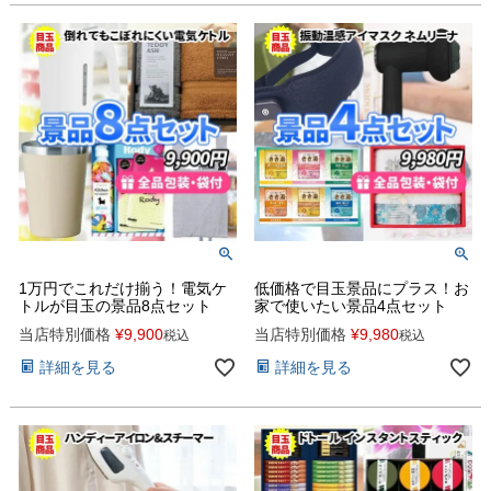
1万円でこれだけ揃う！電気ケ
低価格で目玉景品にプラス！お
トルが目玉の景品8点セット
家で使いたい景品4点セット
当店特別価格
¥
9,900
当店特別価格
¥
9,980
税込
税込
詳細を見る
詳細を見る