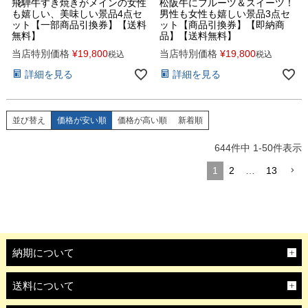
飛騨牛すき焼きがメインの女性
松阪牛にフルーツ＆スイーツ！
も嬉しい、美味しい景品4点セ
男性も女性も嬉しい景品3点セ
ット【一部商品引換券】【送料
ット【商品引換券】【即納商
無料】
品】【送料無料】
当店特別価格
¥
19,800
当店特別価格
¥
19,800
税込
税込
詳細を見る
詳細を見る
並び替え
価格が安い順
価格が高い順
新着順
644
件中
1
-
50
件表示
1
2
…
13
納期について
送料について