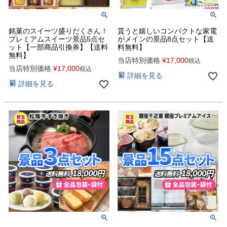
銘菓のスイーツ盛りだくさん！
貰うと嬉しいコンパクトな家電
プレミアムスイーツ景品5点セ
がメインの景品8点セット【送
ット【一部商品引換券】【送料
料無料】
無料】
当店特別価格
¥
17,000
税込
当店特別価格
¥
17,000
税込
詳細を見る
詳細を見る