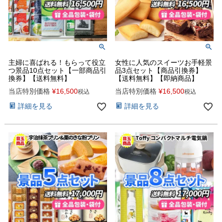
主婦に喜ばれる！もらって役立
女性に人気のスイーツお手軽景
つ景品10点セット【一部商品引
品3点セット【商品引換券】
換券】【送料無料】
【送料無料】【即納商品】
当店特別価格
¥
16,500
当店特別価格
¥
16,500
税込
税込
詳細を見る
詳細を見る