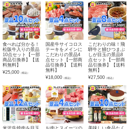
食べれば分かる！
国産牛サイコロス
こだわりの味！飛
松阪牛入りの景品
テーキをメインに
騨牛と鰻ひつまぶ
10点セット【一部
こだわりの景品4
しが目玉の景品8
商品引換券】【送
点セット【一部商
点セット【一部商
料無料】
品引換券】【送料
品引換券】【送料
無料】
無料】
¥
25,000
（税込）
¥
18,000
¥
27,500
（税込）
（税込）
米沢牛焼肉を目玉
お肉とスイーツの
美味しい食品たく