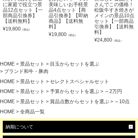
に家庭で役立つ景
美味しいお手軽景
さんでこの価格！
品12点セット【一
品4点セット【商
松阪牛すき焼きが
部商品引換券】
品引換券】【即納
メインの景品10点
【送料無料】
商品】【送料無
セット【一部商品
料】
引換券】【送料無
¥
19,800
（税込）
料】
¥
19,800
（税込）
¥
24,800
（税込）
HOME
景品セット
目玉からセットを選ぶ
ブランド和牛・豚肉
HOME
景品セット
セレクトスペシャルセット
HOME
景品セット
予算からセットを選ぶ
～2万円
HOME
景品セット
賞品点数からセットを選ぶ
～10点
HOME
全商品一覧
納期について