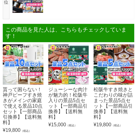
位
この商品を見た人は、こちらもチェックしていま
す！
貰って困らない！
ジューシーな肉汁
松阪牛すき焼きと
神戸ビーフすき焼
が魅力的！松阪牛
こだわりの味が詰
きがメインの家庭
入りの景品5点セ
まった景品5点セ
で使える景品10点
ット【一部商品引
ット【一部商品引
セット【一部商品
換券】【送料無
換券】【送料無
引換券】【送料無
料】
料】
料】
¥
15,000
¥
19,800
（税込）
（税込）
¥
19,800
（税込）