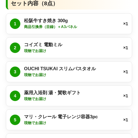
セット内容（8点）
松阪牛すき焼き 300g
1
×1
商品引換券（目録）＋A3パネル
コイズミ 電動ミル
2
×1
現物でお届け
OUCHI TSUKAI スリムバスタオル
3
×1
現物でお届け
薬用入浴剤 湯・賛歌ギフト
4
×1
現物でお届け
マリ・クレール 電子レンジ容器3pc
5
×1
現物でお届け