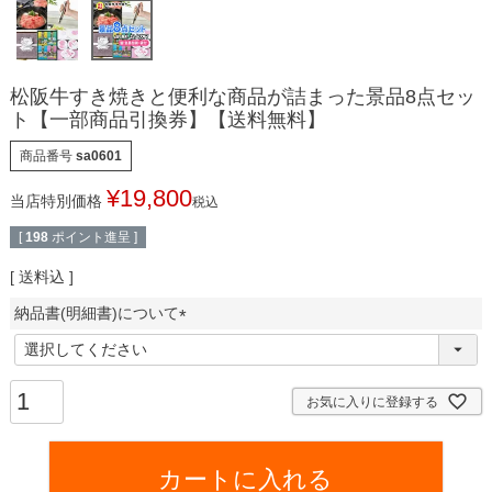
松阪牛すき焼きと便利な商品が詰まった景品8点セッ
ト【一部商品引換券】【送料無料】
商品番号
sa0601
¥
19,800
当店特別価格
税込
[
198
ポイント進呈 ]
送料込
納品書(明細書)について
(
必
須
お気に入りに登録する
)
カートに入れる