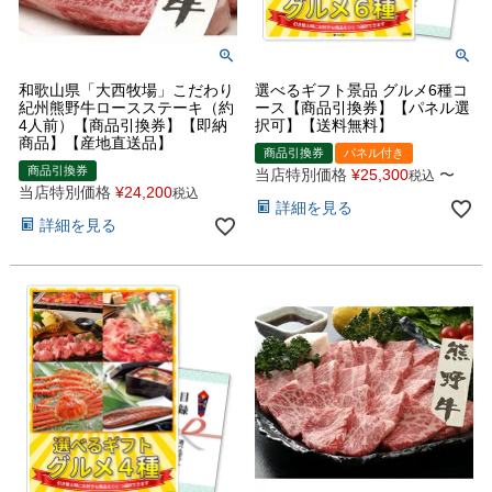
和歌山県「大西牧場」こだわり
選べるギフト景品 グルメ6種コ
紀州熊野牛ロースステーキ（約
ース【商品引換券】【パネル選
4人前）【商品引換券】【即納
択可】【送料無料】
商品】【産地直送品】
商品引換券
パネル付き
商品引換券
当店特別価格
¥
25,300
〜
税込
当店特別価格
¥
24,200
税込
詳細を見る
詳細を見る