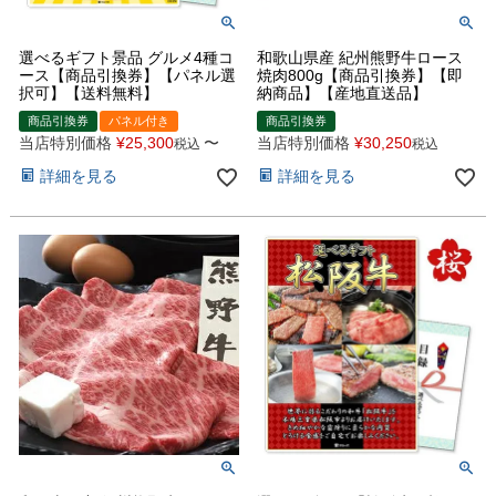
選べるギフト景品 グルメ4種コ
和歌山県産 紀州熊野牛ロース
ース【商品引換券】【パネル選
焼肉800g【商品引換券】【即
択可】【送料無料】
納商品】【産地直送品】
商品引換券
パネル付き
商品引換券
当店特別価格
¥
25,300
〜
当店特別価格
¥
30,250
税込
税込
詳細を見る
詳細を見る