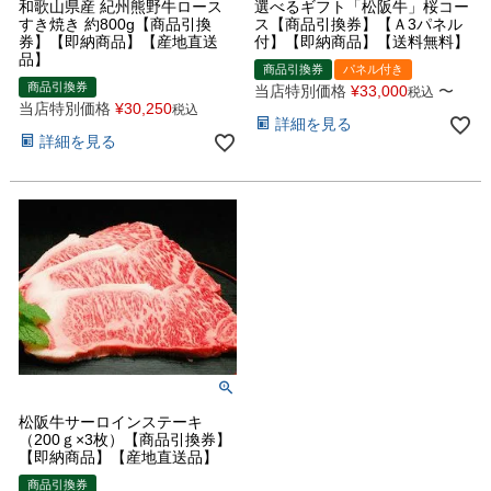
和歌山県産 紀州熊野牛ロース
選べるギフト「松阪牛」桜コー
すき焼き 約800g【商品引換
ス【商品引換券】【Ａ3パネル
券】【即納商品】【産地直送
付】【即納商品】【送料無料】
品】
商品引換券
パネル付き
商品引換券
当店特別価格
¥
33,000
〜
税込
当店特別価格
¥
30,250
税込
詳細を見る
詳細を見る
松阪牛サーロインステーキ
（200ｇ×3枚）【商品引換券】
【即納商品】【産地直送品】
商品引換券