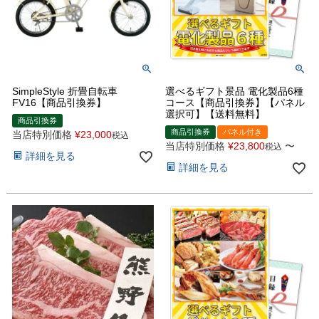
SimpleStyle 折畳自転車
選べるギフト景品 電化製品6種
FV16【商品引換券】
コース【商品引換券】【パネル
選択可】【送料無料】
商品引換券
商品引換券
パネル付き
当店特別価格
¥
23,000
税込
当店特別価格
¥
23,800
〜
税込
詳細を見る
詳細を見る