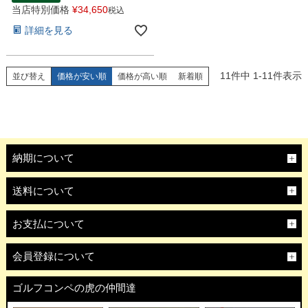
当店特別価格
¥
34,650
税込
詳細を見る
11
件中
1
-
11
件表示
並び替え
価格が安い順
価格が高い順
新着順
納期について
送料について
お支払について
会員登録について
ゴルフコンペの虎の仲間達