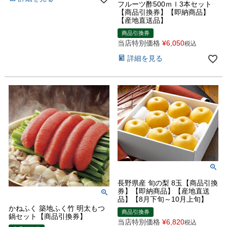
フルーツ酢500ｍｌ3本セット
【商品引換券】【即納商品】
【産地直送品】
商品引換券
当店特別価格
¥
6,050
税込
詳細を見る
長野県産 旬の梨 8玉【商品引換
券】【即納商品】【産地直送
品】【8月下旬～10月上旬】
かねふく 築地ふく竹 明太もつ
商品引換券
鍋セット【商品引換券】
当店特別価格
¥
6,820
税込