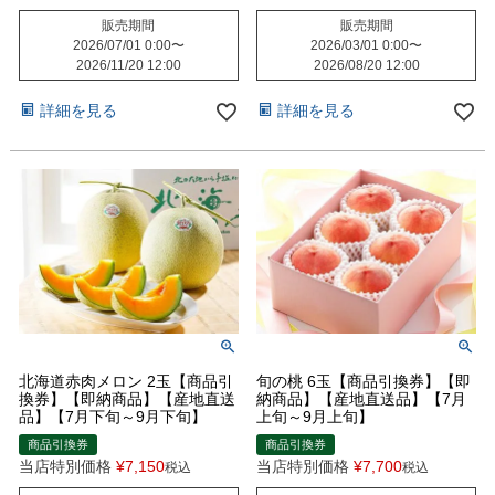
販売期間
販売期間
2026/07/01 0:00
〜
2026/03/01 0:00
〜
2026/11/20 12:00
2026/08/20 12:00
詳細を見る
詳細を見る
北海道赤肉メロン 2玉【商品引
旬の桃 6玉【商品引換券】【即
換券】【即納商品】【産地直送
納商品】【産地直送品】【7月
品】【7月下旬～9月下旬】
上旬～9月上旬】
商品引換券
商品引換券
当店特別価格
¥
7,150
当店特別価格
¥
7,700
税込
税込