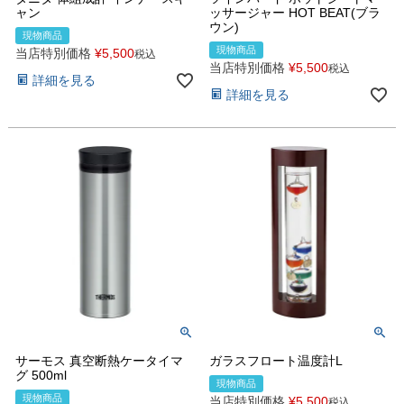
ャン
ッサージャー HOT BEAT(ブラ
ウン)
現物商品
現物商品
当店特別価格
¥
5,500
税込
当店特別価格
¥
5,500
税込
詳細を見る
詳細を見る
サーモス 真空断熱ケータイマ
ガラスフロート温度計L
グ 500ml
現物商品
現物商品
当店特別価格
¥
5,500
税込