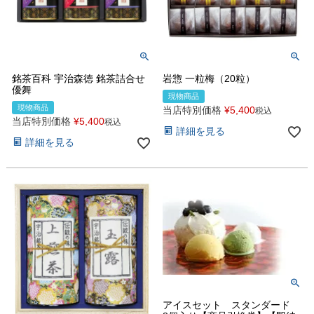
銘茶百科 宇治森徳 銘茶詰合せ
岩惣 一粒梅（20粒）
優舞
現物商品
現物商品
当店特別価格
¥
5,400
税込
当店特別価格
¥
5,400
税込
詳細を見る
詳細を見る
アイスセット スタンダード