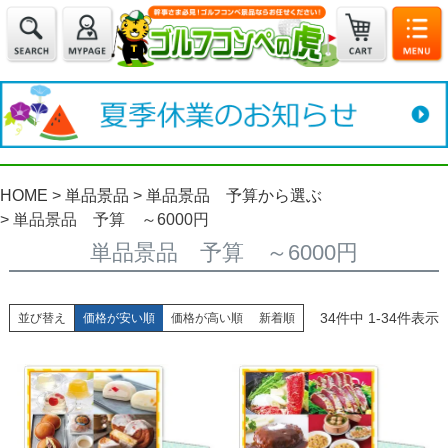
HOME
単品景品
単品景品 予算から選ぶ
単品景品 予算 ～6000円
単品景品 予算 ～6000円
34
件中
1
-
34
件表示
並び替え
価格が安い順
価格が高い順
新着順