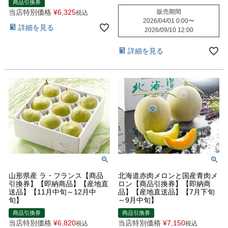
商品引換券
当店特別価格
¥
6,325
販売期間
税込
2026/04/01 0:00
〜
詳細を見る
2026/09/10 12:00
詳細を見る
山形県産 ラ・フランス【商品
北海道赤肉メロンと国産青肉メ
引換券】【即納商品】【産地直
ロン【商品引換券】【即納商
送品】【11月中旬～12月中
品】【産地直送品】【7月下旬
旬】
～9月中旬】
商品引換券
商品引換券
当店特別価格
¥
6,820
当店特別価格
¥
7,150
税込
税込