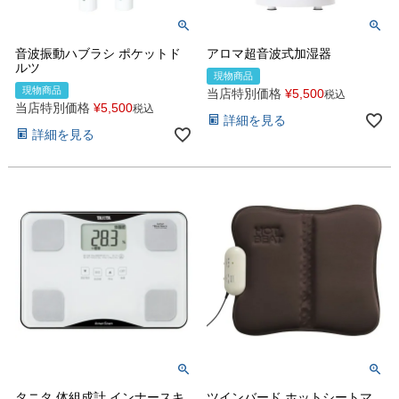
音波振動ハブラシ ポケットド
アロマ超音波式加湿器
ルツ
現物商品
現物商品
当店特別価格
¥
5,500
税込
当店特別価格
¥
5,500
税込
詳細を見る
詳細を見る
タニタ 体組成計 インナースキ
ツインバード ホットシートマ