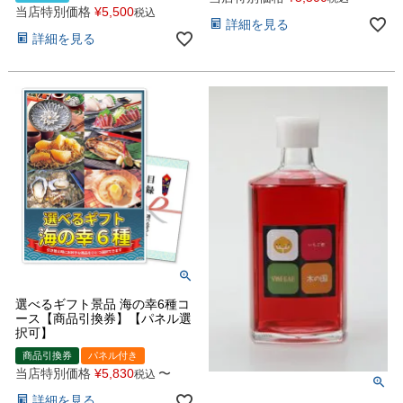
当店特別価格
¥
5,500
税込
詳細を見る
詳細を見る
選べるギフト景品 海の幸6種コ
ース【商品引換券】【パネル選
択可】
商品引換券
パネル付き
当店特別価格
¥
5,830
〜
税込
詳細を見る