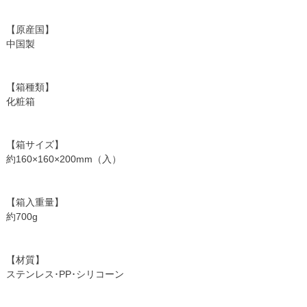
【原産国】
中国製
【箱種類】
化粧箱
【箱サイズ】
約160×160×200mm（入）
【箱入重量】
約700g
【材質】
ステンレス･PP･シリコーン