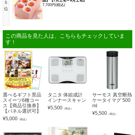
品】【7月上旬～9月上旬】
5
7,700円
(税込)
位
この商品を見た人は、こちらもチェックしていま
す！
選べるギフト景品
タニタ 体組成計
サーモス 真空断熱
スイーツ6種コー
インナースキャン
ケータイマグ 500
ス【商品引換券】
ml
¥
5,500
（税込）
【パネル選択可】
¥
5,500
（税込）
¥
5,000
（税込）