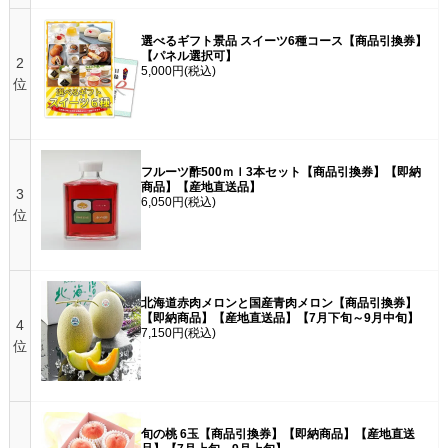
選べるギフト景品 スイーツ6種コース【商品引換券】
【パネル選択可】
2
5,000円
(税込)
位
フルーツ酢500ｍｌ3本セット【商品引換券】【即納
商品】【産地直送品】
3
6,050円
(税込)
位
北海道赤肉メロンと国産青肉メロン【商品引換券】
【即納商品】【産地直送品】【7月下旬～9月中旬】
4
7,150円
(税込)
位
旬の桃 6玉【商品引換券】【即納商品】【産地直送