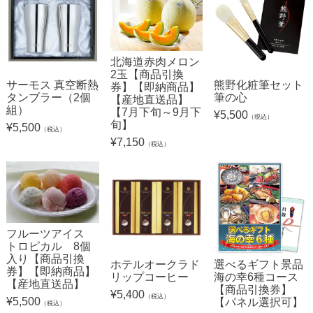
北海道赤肉メロン
2玉【商品引換
サーモス 真空断熱
熊野化粧筆セット
券】【即納商品】
タンブラー（2個
筆の心
【産地直送品】
組）
【7月下旬～9月下
¥
5,500
（税込）
旬】
¥
5,500
（税込）
¥
7,150
（税込）
フルーツアイス
トロピカル 8個
入り【商品引換
ホテルオークラド
選べるギフト景品
券】【即納商品】
リップコーヒー
海の幸6種コース
【産地直送品】
【商品引換券】
¥
5,400
（税込）
¥
5,500
【パネル選択可】
（税込）