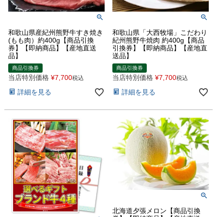
和歌山県産紀州熊野牛すき焼き
和歌山県「大西牧場」こだわり
(もも肉）約400g【商品引換
紀州熊野牛焼肉 約400g【商品
券】【即納商品】【産地直送
引換券】【即納商品】【産地直
品】
送品】
商品引換券
商品引換券
当店特別価格
¥
7,700
当店特別価格
¥
7,700
税込
税込
詳細を見る
詳細を見る
北海道夕張メロン【商品引換