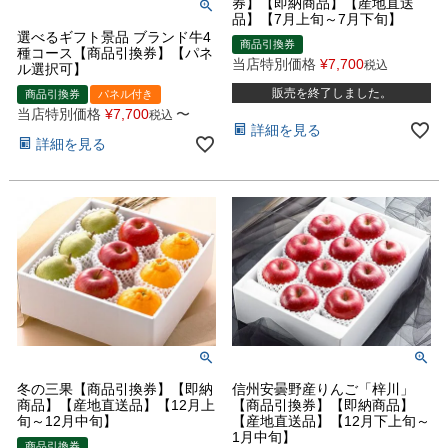
券】【即納商品】【産地直送
品】【7月上旬～7月下旬】
選べるギフト景品 ブランド牛4
商品引換券
種コース【商品引換券】【パネ
当店特別価格
¥
7,700
税込
ル選択可】
販売を終了しました。
商品引換券
パネル付き
当店特別価格
¥
7,700
〜
税込
詳細を見る
詳細を見る
冬の三果【商品引換券】【即納
信州安曇野産りんご「梓川」
商品】【産地直送品】【12月上
【商品引換券】【即納商品】
旬～12月中旬】
【産地直送品】【12月下上旬～
1月中旬】
商品引換券