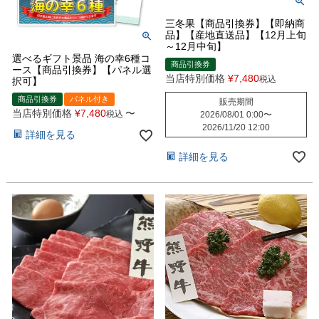
三冬果【商品引換券】【即納商
品】【産地直送品】【12月上旬
～12月中旬】
選べるギフト景品 海の幸6種コ
商品引換券
ース【商品引換券】【パネル選
当店特別価格
¥
7,480
税込
択可】
商品引換券
パネル付き
販売期間
当店特別価格
¥
7,480
〜
税込
2026/08/01 0:00
〜
2026/11/20 12:00
詳細を見る
詳細を見る