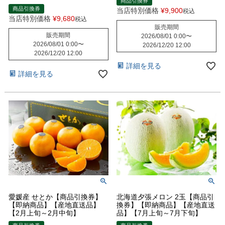
商品引換券
商品引換券
当店特別価格
¥
9,900
税込
当店特別価格
¥
9,680
税込
販売期間
販売期間
2026/08/01 0:00
〜
2026/08/01 0:00
〜
2026/12/20 12:00
2026/12/20 12:00
詳細を見る
詳細を見る
愛媛産 せとか【商品引換券】
北海道夕張メロン 2玉【商品引
【即納商品】【産地直送品】
換券】【即納商品】【産地直送
【2月上旬～2月中旬】
品】【7月上旬～7月下旬】