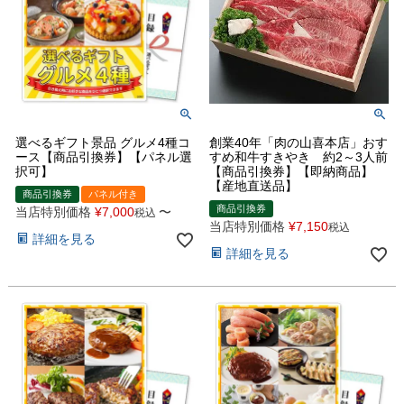
選べるギフト景品 グルメ4種コ
創業40年「肉の山喜本店」おす
ース【商品引換券】【パネル選
すめ和牛すきやき 約2～3人前
択可】
【商品引換券】【即納商品】
【産地直送品】
商品引換券
パネル付き
商品引換券
当店特別価格
¥
7,000
〜
税込
当店特別価格
¥
7,150
税込
詳細を見る
詳細を見る