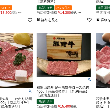
【送料無料】
商品】
ネル付き
商品引換券
パネル付き
商品引換
¥
13,200
〜
当店特別価格
¥
14,300
〜
当店特別
税込
税込
詳細を見る
詳細
和歌山県産 紀州熊野牛ロース焼肉
400g【商品引換券】【即納商品】
【産地直送品】
西牧場」こだわり紀州
和歌山県
商品引換券
800g【商品引換券】
焼き 約
当店特別価格
¥
15,400
【産地直送品】
商品】【
税込