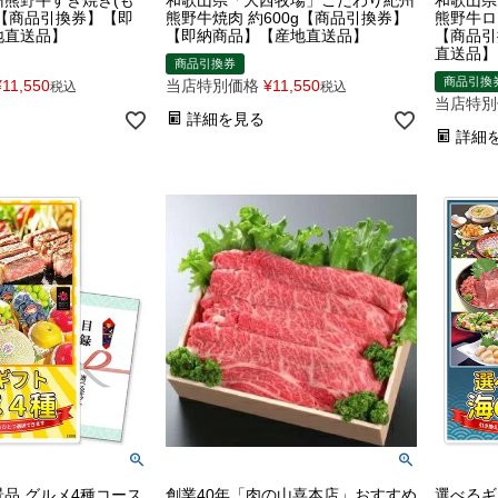
州熊野牛すき焼き(も
和歌山県「大西牧場」こだわり紀州
和歌山県
g【商品引換券】【即
熊野牛焼肉 約600g【商品引換券】
熊野牛ロ
地直送品】
【即納商品】【産地直送品】
【商品引
直送品】
商品引換券
商品引換
¥
11,550
当店特別価格
¥
11,550
税込
税込
当店特別
詳細を見る
詳細
品 グルメ4種コース
創業40年「肉の山喜本店」おすすめ
選べるギ