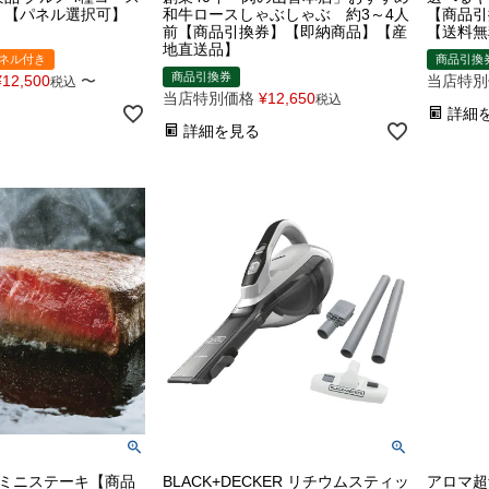
】【パネル選択可】
和牛ロースしゃぶしゃぶ 約3～4人
【商品引
前【商品引換券】【即納商品】【産
【送料無
地直送品】
ネル付き
商品引換
商品引換券
¥
12,500
〜
当店特別
税込
当店特別価格
¥
12,650
税込
詳細
詳細を見る
選ミニステーキ【商品
BLACK+DECKER リチウムスティッ
アロマ超