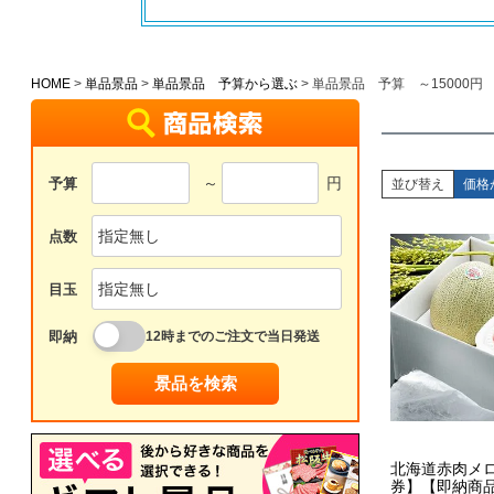
HOME
単品景品
単品景品 予算から選ぶ
単品景品 予算 ～15000円
～
円
予算
並び替え
価格
点数
目玉
即納
12時までのご注文で当日発送
景品を検索
北海道赤肉メ
券】【即納商