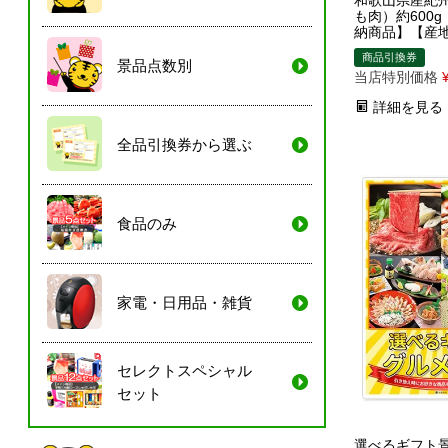
和歌山県産紀
も肉）約600
納商品】【産
商品引換券
景品点数別
当店特別価格
詳細を見る
全品引換券から選ぶ
食品のみ
家電・日用品・雑貨
セレクトスペシャル
セット
選べるギフト景