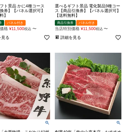
フト景品 かに4種コース
選べるギフト景品 電化製品9種コー
換券】【パネル選択可】
ス【商品引換券】【パネル選択可】
料】
【送料無料】
券
パネル付き
商品引換券
パネル付き
価格
¥
11,500
〜
当店特別価格
¥
11,500
〜
税込
税込
を見る
詳細を見る