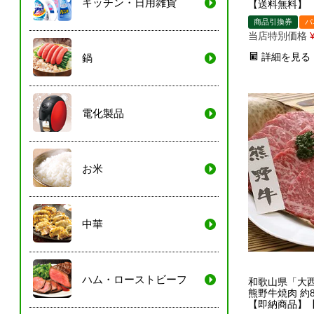
キッチン・日用雑貨
【送料無料】
商品引換券
パ
当店特別価格
詳細を見る
鍋
電化製品
お米
中華
ハム・ローストビーフ
和歌山県「大
熊野牛焼肉 約
【即納商品】