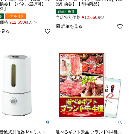
換券】【パネル選択可】
品引換券】【即納商品】
料】
商品引換券
券
パネル付き
当店特別価格
¥
12,650
税込
価格
¥
12,650
〜
税込
詳細を見る
を見る
音波式加湿器 Ms.ミスト
選べるギフト景品 ブランド牛4種コ