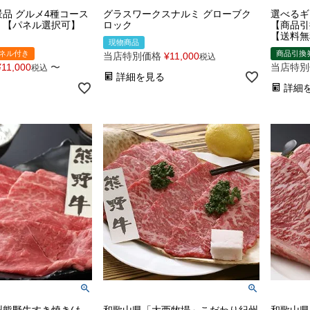
品 グルメ4種コース
グラスワークスナルミ グローブク
選べるギ
】【パネル選択可】
ロック
【商品引
【送料無
現物商品
ネル付き
商品引換
当店特別価格
¥
11,000
税込
¥
11,000
〜
当店特別
税込
詳細を見る
詳細