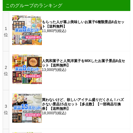
このグループのランキング
もらった人が喜ぶ美味しいお菓子6種類景品8点セッ
ト【送料無料】
1
11,880円
(税込)
位
人気和菓子と人気洋菓子をMIXしたお菓子景品8点セ
ット【送料無料】
2
13,000円
(税込)
位
買わないけど、欲しいアイテム盛りだくさん！ハズ
さない景品15点セット【多点数】【一部商品引換
3
券】【送料無料】
位
18,000円
(税込)