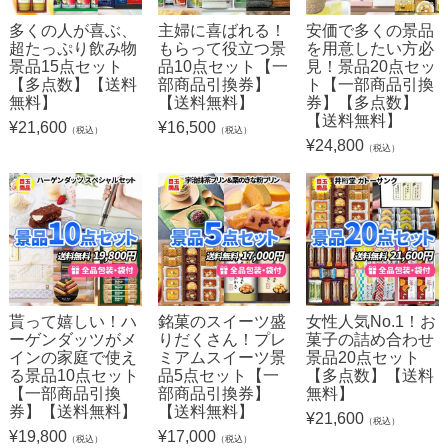
多くの人が喜ぶ、
主婦に喜ばれる！
安価で多くの景品
超たっぷり飲み物
もらって役立つ景
を用意したい方必
景品15点セット
品10点セット【一
見！景品20点セッ
【多点数】【送料
部商品引換券】
ト【一部商品引換
無料】
【送料無料】
券】【多点数】
【送料無料】
¥
21,600
¥
16,500
（税込）
（税込）
¥
24,800
（税込）
貰って嬉しい！ハ
銘菓のスイーツ盛
女性人気No.1！お
ーゲンダッツがメ
りだくさん！プレ
菓子の詰め合わせ
インの家庭で使え
ミアムスイーツ景
景品20点セット
る景品10点セット
品5点セット【一
【多点数】【送料
【一部商品引換
部商品引換券】
無料】
券】【送料無料】
【送料無料】
¥
21,600
（税込）
¥
19,800
¥
17,000
（税込）
（税込）