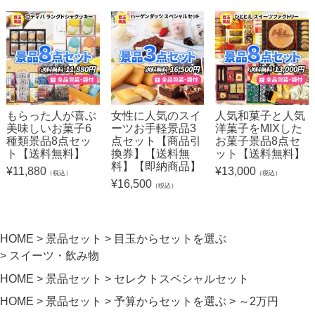
もらった人が喜ぶ
女性に人気のスイ
人気和菓子と人気
美味しいお菓子6
ーツお手軽景品3
洋菓子をMIXした
種類景品8点セッ
点セット【商品引
お菓子景品8点セ
ト【送料無料】
換券】【送料無
ット【送料無料】
料】【即納商品】
¥
11,880
¥
13,000
（税込）
（税込）
¥
16,500
（税込）
HOME
景品セット
目玉からセットを選ぶ
スイーツ・飲み物
HOME
景品セット
セレクトスペシャルセット
HOME
景品セット
予算からセットを選ぶ
～2万円