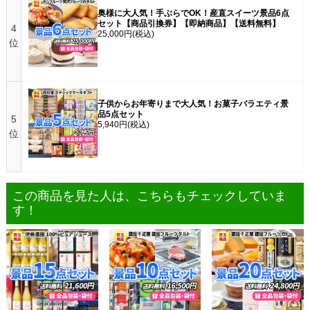
奥様に大人気！手ぶらでOK！産直スイーツ景品6点
セット【商品引換券】【即納商品】【送料無料】
4
25,000円
(税込)
位
子供からお年寄りまで大人気！お菓子バラエティ景
品5点セット
5
5,940円
(税込)
位
この商品を見た人は、こちらもチェックしていま
す！