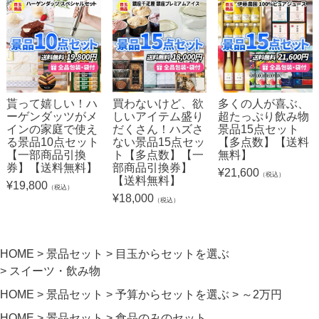
貰って嬉しい！ハ
買わないけど、欲
多くの人が喜ぶ、
ーゲンダッツがメ
しいアイテム盛り
超たっぷり飲み物
インの家庭で使え
だくさん！ハズさ
景品15点セット
る景品10点セット
ない景品15点セッ
【多点数】【送料
【一部商品引換
ト【多点数】【一
無料】
券】【送料無料】
部商品引換券】
¥
21,600
（税込）
【送料無料】
¥
19,800
（税込）
¥
18,000
（税込）
HOME
景品セット
目玉からセットを選ぶ
スイーツ・飲み物
HOME
景品セット
予算からセットを選ぶ
～2万円
HOME
景品セット
食品のみのセット