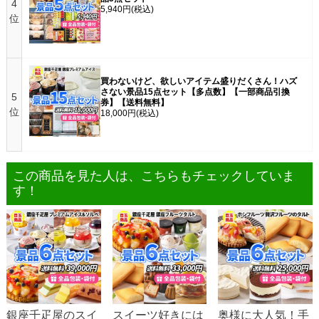
4
5,940円
(税込)
位
買わないけど、欲しいアイテム盛りだくさん！ハズ
さない景品15点セット【多点数】【一部商品引換
5
券】【送料無料】
位
18,000円
(税込)
この商品を見た人は、こちらもチェックしていま
す！
銀座千疋屋のスイ
スイーツ好きには
奥様に大人気！手