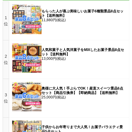
もらった人が喜ぶ美味しいお菓子6種類景品8点セッ
ト【送料無料】
1
11,880円
(税込)
位
人気和菓子と人気洋菓子をMIXしたお菓子景品8点セ
ット【送料無料】
2
13,000円
(税込)
位
奥様に大人気！手ぶらでOK！産直スイーツ景品6点
セット【商品引換券】【即納商品】【送料無料】
3
25,000円
(税込)
位
子供からお年寄りまで大人気！お菓子バラエティ景
品5点セット