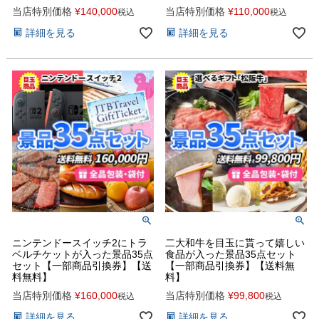
当店特別価格
¥
140,000
当店特別価格
¥
110,000
税込
税込
詳細を見る
詳細を見る
ニンテンドースイッチ2にトラ
二大和牛を目玉に貰って嬉しい
ベルチケットが入った景品35点
食品が入った景品35点セット
セット【一部商品引換券】【送
【一部商品引換券】【送料無
料無料】
料】
当店特別価格
¥
160,000
当店特別価格
¥
99,800
税込
税込
詳細を見る
詳細を見る