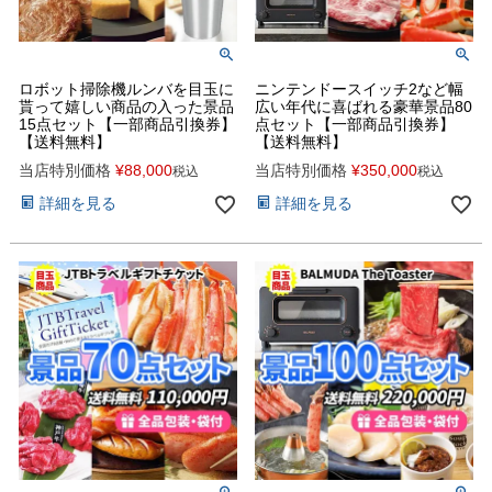
ロボット掃除機ルンバを目玉に
ニンテンドースイッチ2など幅
貰って嬉しい商品の入った景品
広い年代に喜ばれる豪華景品80
15点セット【一部商品引換券】
点セット【一部商品引換券】
【送料無料】
【送料無料】
当店特別価格
¥
88,000
当店特別価格
¥
350,000
税込
税込
詳細を見る
詳細を見る