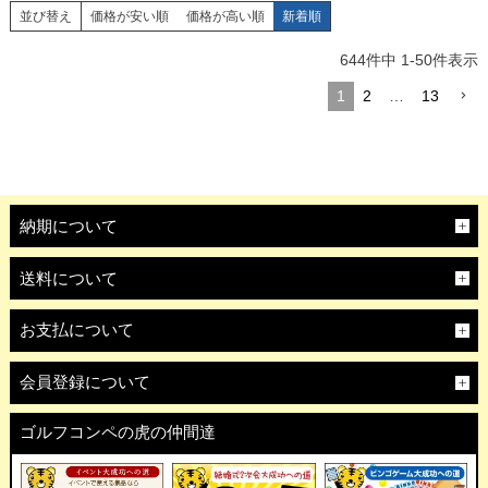
並び替え
価格が安い順
価格が高い順
新着順
644
件中
1
-
50
件表示
1
2
…
13
納期について
送料について
お支払について
会員登録について
ゴルフコンペの虎の仲間達