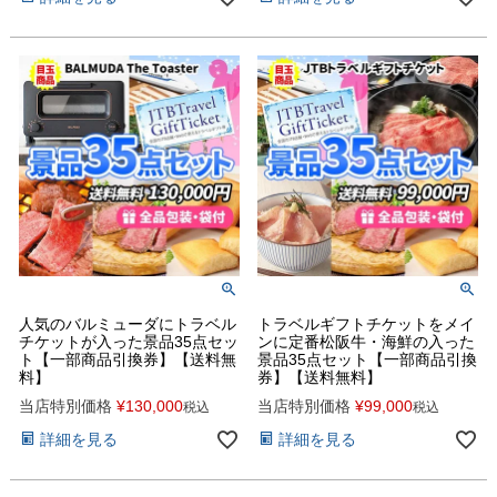
人気のバルミューダにトラベル
トラベルギフトチケットをメイ
チケットが入った景品35点セッ
ンに定番松阪牛・海鮮の入った
ト【一部商品引換券】【送料無
景品35点セット【一部商品引換
料】
券】【送料無料】
当店特別価格
¥
130,000
当店特別価格
¥
99,000
税込
税込
詳細を見る
詳細を見る