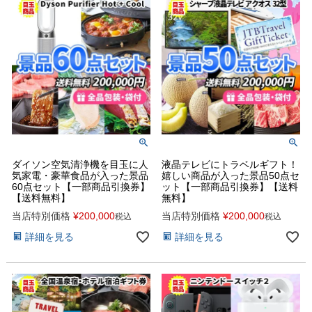
ダイソン空気清浄機を目玉に人
液晶テレビにトラベルギフト！
気家電・豪華食品が入った景品
嬉しい商品が入った景品50点セ
60点セット【一部商品引換券】
ット【一部商品引換券】【送料
【送料無料】
無料】
当店特別価格
¥
200,000
当店特別価格
¥
200,000
税込
税込
詳細を見る
詳細を見る