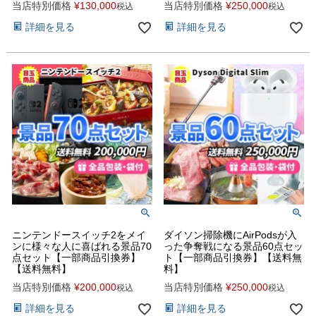
当店特別価格
¥
130,000
当店特別価格
¥
250,000
税込
税込
詳細を見る
詳細を見る
ニンテンドースイッチ2をメイ
ダイソン掃除機にAirPodsが入
ンに様々な人に喜ばれる景品70
った争奪戦になる景品60点セッ
点セット【一部商品引換券】
ト【一部商品引換券】【送料無
【送料無料】
料】
当店特別価格
¥
200,000
当店特別価格
¥
250,000
税込
税込
詳細を見る
詳細を見る