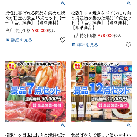
男性に喜ばれる商品を集めた焼
松阪牛すき焼きをメインにお肉
肉が目玉の景品18点セット【一
と海産物を集めた景品10点セッ
部商品引換券】【送料無料】
ト【商品引換券】【送料無料】
【即納商品】
当店特別価格
¥
60,000
税込
当店特別価格
¥
79,000
税込
詳細を見る
詳細を見る
松阪牛を目玉にお肉と海鮮だけ
食品ばかりで嬉しい使いやすい