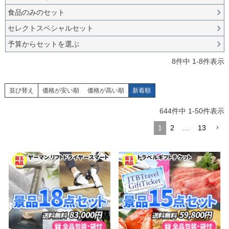
食品のみのセット
セレクトスペシャルセット
予算からセットを選ぶ
8
件中
1
-
8
件表示
並び替え
価格が安い順
価格が高い順
新着順
644
件中
1
-
50
件表示
1
2
…
13