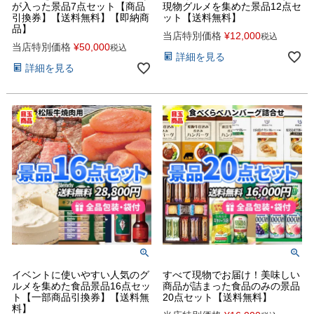
が入った景品7点セット【商品
現物グルメを集めた景品12点セ
引換券】【送料無料】【即納商
ット【送料無料】
品】
当店特別価格
¥
12,000
税込
当店特別価格
¥
50,000
税込
詳細を見る
詳細を見る
イベントに使いやすい人気のグ
すべて現物でお届け！美味しい
ルメを集めた食品景品16点セッ
商品が詰まった食品のみの景品
ト【一部商品引換券】【送料無
20点セット【送料無料】
料】