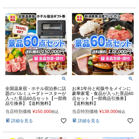
全国温泉宿・ホテル宿泊券に話
お米1年分と松阪牛をメインに
題のバルミューダトースターが
豪華家電・食品が入った景品60
入った景品60点セット【一部商
点セット【一部商品引換券】
品引換券】【送料無料】
【送料無料】
当店特別価格
¥
150,000
当店特別価格
¥
138,000
税込
税込
詳細を見る
詳細を見る