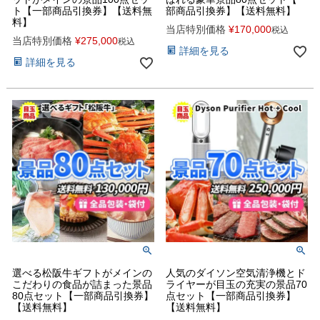
ト【一部商品引換券】【送料無
部商品引換券】【送料無料】
料】
当店特別価格
¥
170,000
税込
当店特別価格
¥
275,000
税込
詳細を見る
詳細を見る
選べる松阪牛ギフトがメインの
人気のダイソン空気清浄機とド
こだわりの食品が詰まった景品
ライヤーが目玉の充実の景品70
80点セット【一部商品引換券】
点セット【一部商品引換券】
【送料無料】
【送料無料】