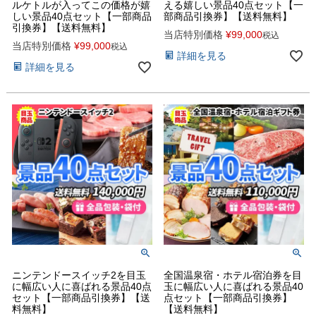
ルケトルが入ってこの価格が嬉
える嬉しい景品40点セット【一
しい景品40点セット【一部商品
部商品引換券】【送料無料】
引換券】【送料無料】
当店特別価格
¥
99,000
税込
当店特別価格
¥
99,000
税込
詳細を見る
詳細を見る
ニンテンドースイッチ2を目玉
全国温泉宿・ホテル宿泊券を目
に幅広い人に喜ばれる景品40点
玉に幅広い人に喜ばれる景品40
セット【一部商品引換券】【送
点セット【一部商品引換券】
料無料】
【送料無料】