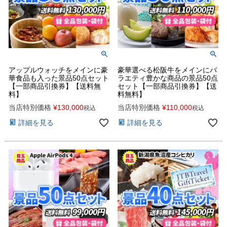
アップルウォッチをメインに豪
豪華選べる松阪牛をメインにバ
華食品も入った景品50点セット
ラエティ豊かな商品の景品50点
【一部商品引換券】【送料無
セット【一部商品引換券】【送
料】
料無料】
当店特別価格
¥
130,000
当店特別価格
¥
110,000
税込
税込
詳細を見る
詳細を見る