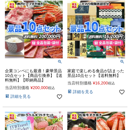
企業コンペにも最適！豪華景品
家庭で楽しめる食品が詰まった
10点セット【商品引換券】【送
景品10点セット【送料無料】
料無料】【即納商品】
当店特別価格
¥
16,200
税込
当店特別価格
¥
200,000
税込
詳細を見る
詳細を見る