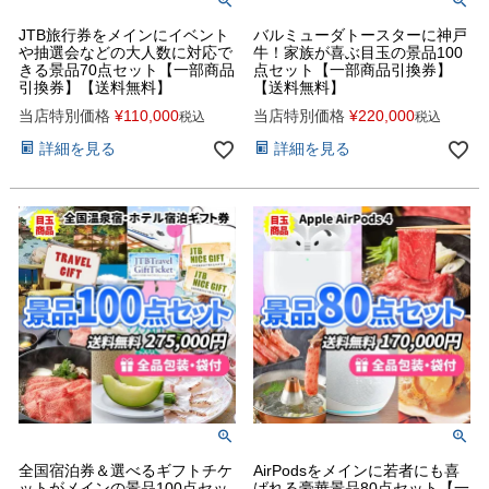
JTB旅行券をメインにイベント
バルミューダトースターに神戸
や抽選会などの大人数に対応で
牛！家族が喜ぶ目玉の景品100
きる景品70点セット【一部商品
点セット【一部商品引換券】
引換券】【送料無料】
【送料無料】
当店特別価格
¥
110,000
当店特別価格
¥
220,000
税込
税込
詳細を見る
詳細を見る
全国宿泊券＆選べるギフトチケ
AirPodsをメインに若者にも喜
ットがメインの景品100点セッ
ばれる豪華景品80点セット【一