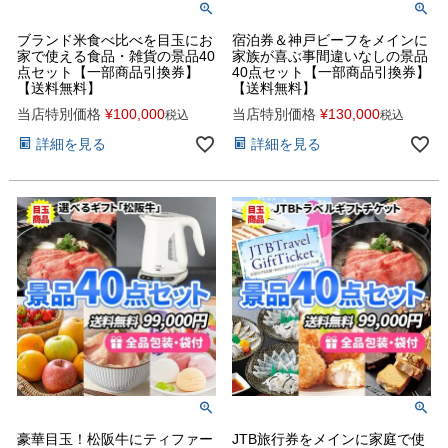
ブランド米食べ比べを目玉にお
宿泊券＆神戸ビーフをメインに
家で使える食品・雑貨の景品40
家族が喜ぶ事間違いなしの景品
点セット【一部商品引換券】
40点セット【一部商品引換券】
【送料無料】
【送料無料】
当店特別価格
¥
100,000
当店特別価格
¥
130,000
税込
税込
詳細を見る
詳細を見る
豪華目玉！松阪牛にティファー
JTB旅行券をメインに家庭で使