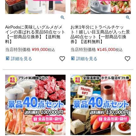
AirPodsに美味しいグルメがメ
お米1年分にトラベルチケッ
インの喜ばれる景品50点セット
ト！嬉しい目玉商品が入った景
【一部商品引換券】【送料無
品40点セット【一部商品引換
料】
券】【送料無料】
当店特別価格
¥
99,000
当店特別価格
¥
145,000
税込
税込
詳細を見る
詳細を見る