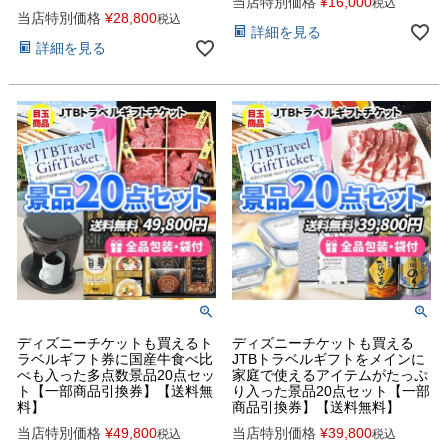
当店特別価格
¥
16,000
税込
当店特別価格
¥
28,800
税込
詳細を見る
詳細を見る
ディズニーチケットも買えるト
ディズニーチケットも買える
ラベルギフト券に国産牛食べ比
JTBトラベルギフトをメインに
べも入った多点数景品20点セッ
家庭で使えるアイテムがたっぷ
ト【一部商品引換券】【送料無
り入った景品20点セット【一部
料】
商品引換券】【送料無料】
当店特別価格
¥
49,800
当店特別価格
¥
39,800
税込
税込