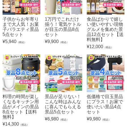
子供からお年寄り
1万円でこれだけ
食品ばかりで嬉し
まで大人気！お菓
揃う！電気ケトル
い使いやすい現物
子バラエティ景品
が目玉の景品8点
グルメを集めた景
5点セット
セット
品12点セット【送
料無料】
¥
5,940
¥
9,900
（税込）
（税込）
¥
12,000
（税込）
料理の時間が楽し
景品が足りない！
低価格で目玉景品
くなるキッチン用
こんな時はみんな
にプラス！お家で
品がメインの景品
に喜んでもらえる
使いたい景品4点
8点セット【送料
景品5点セット
セット
無料】
¥
6,980
¥
9,980
（税込）
（税込）
¥
14,300
（税込）