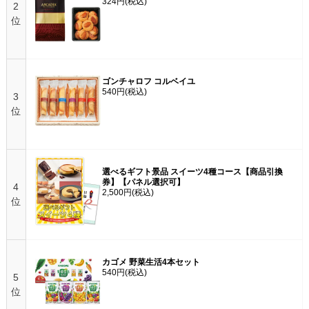
324円
(税込)
2
位
ゴンチャロフ コルベイユ
540円
(税込)
3
位
選べるギフト景品 スイーツ4種コース【商品引換
券】【パネル選択可】
4
2,500円
(税込)
位
カゴメ 野菜生活4本セット
540円
(税込)
5
位