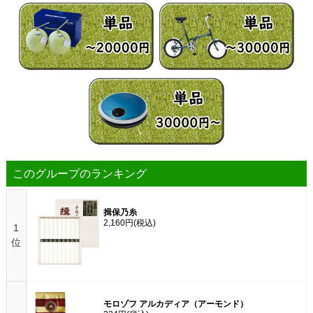
このグループのランキング
揖保乃糸
2,160円
(税込)
1
位
モロゾフ アルカディア（アーモンド）