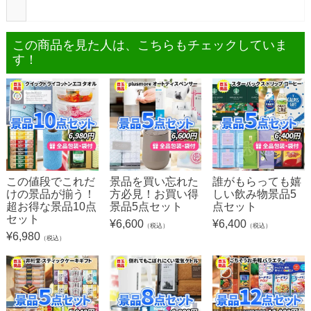
この商品を見た人は、こちらもチェックしていま
す！
この値段でこれだ
景品を買い忘れた
誰がもらっても嬉
けの景品が揃う！
方必見！お買い得
しい飲み物景品5
超お得な景品10点
景品5点セット
点セット
セット
¥
6,600
¥
6,400
（税込）
（税込）
¥
6,980
（税込）