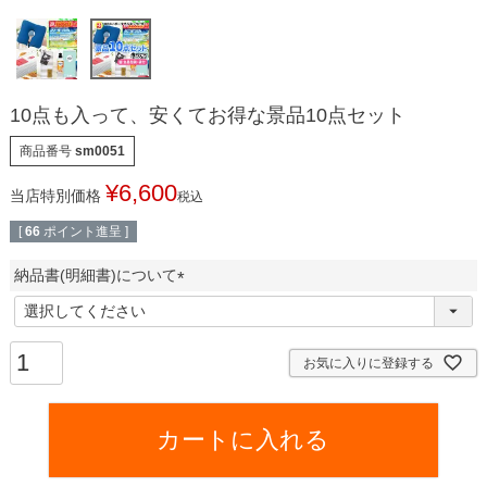
10点も入って、安くてお得な景品10点セット
商品番号
sm0051
¥
6,600
当店特別価格
税込
[
66
ポイント進呈 ]
納品書(明細書)について
(
必
須
お気に入りに登録する
)
カートに入れる