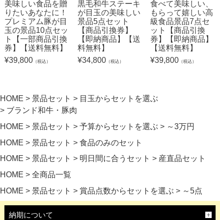
美味しい食品を贈
黒毛和牛ステーキ
食べて美味しい、
りたいあなたに！
が目玉の美味しい
もらって嬉しい高
プレミアム豚が目
景品5点セット
級食品景品7点セ
玉の景品10点セッ
【商品引換券】
ット【商品引換
ト【一部商品引換
【即納商品】【送
券】【即納商品】
券】【送料無料】
料無料】
【送料無料】
¥
39,800
¥
34,800
¥
39,800
（税込）
（税込）
（税込）
HOME
景品セット
目玉からセットを選ぶ
ブランド和牛・豚肉
HOME
景品セット
予算からセットを選ぶ
～3万円
HOME
景品セット
食品のみのセット
HOME
景品セット
明日間に合うセット
産直品セット
HOME
全商品一覧
HOME
景品セット
賞品点数からセットを選ぶ
～5点
納期について