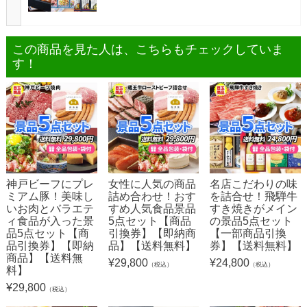
この商品を見た人は、こちらもチェックしていま
す！
神戸ビーフにプレ
女性に人気の商品
名店こだわりの味
ミアム豚！美味し
詰め合わせ！おす
を詰合せ！飛騨牛
いお肉とバラエテ
すめ人気食品景品
すき焼きがメイン
ィ食品が入った景
5点セット【商品
の景品5点セット
品5点セット【商
引換券】【即納商
【一部商品引換
品引換券】【即納
品】【送料無料】
券】【送料無料】
商品】【送料無
¥
29,800
¥
24,800
（税込）
（税込）
料】
¥
29,800
（税込）