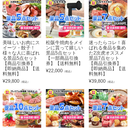
美味しいお肉にス
松阪牛焼肉をメイ
迷ったらコレ！喜
イーツ・餃子！
ンに貰って嬉しい
ばれる食品を集め
様々な人に喜ばれ
景品5点セット
た2次虎オススメ
る景品5点セット
【一部商品引換
景品7点セット
【商品引換券】
券】【送料無料】
【商品引換券】
【即納商品】【送
【即納商品】【送
¥
22,000
（税込）
料無料】
料無料】
¥
29,800
¥
39,800
（税込）
（税込）