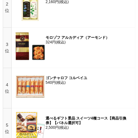
2,160円
(税込)
2
位
モロゾフ アルカディア（アーモンド）
324円
(税込)
3
位
ゴンチャロフ コルベイユ
540円
(税込)
4
位
選べるギフト景品 スイーツ4種コース【商品引換
券】【パネル選択可】
5
2,500円
(税込)
位