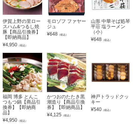
伊賀上野の里ロー
モロゾフ ファヤー
山形 中華そば処琴
スハム&つるし焼
ジュ
平荘 塩ラーメン
豚【商品引換券】
（小）
¥
648
（税込）
【即納商品】
¥
648
（税込）
¥
4,950
（税込）
福岡 博多 とんこ
かつおのたたき黒
神戸トラッドクッ
つもつ鍋【商品引
潮造り【商品引換
キー
換券】【即納商
券】【即納商品】
¥
540
（税込）
品】
¥
4,125
（税込）
¥
4,950
（税込）