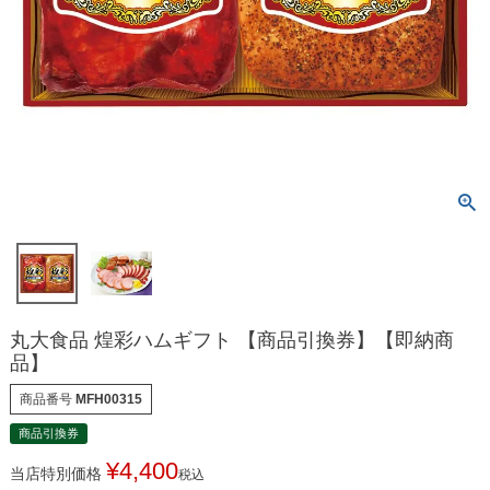
丸大食品 煌彩ハムギフト 【商品引換券】【即納商
品】
商品番号
MFH00315
商品引換券
¥
4,400
当店特別価格
税込