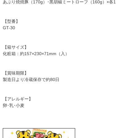
あぶり焼焼豚（170g）･黒胡椒ミートローフ（160g）×各1
【型番】
GT-30
【箱サイズ】
化粧箱：約157×230×71mm（入）
【賞味期限】
製造日より冷蔵保存で約80日
【アレルギー】
卵･乳･小麦