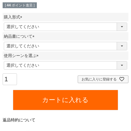
[
44
ポイント進呈 ]
購入形式
(
必
納品書について
須
)
(
必
使用シーンを選ぶ
須
)
(
必
須
お気に入りに登録する
)
カートに入れる
返品特約について