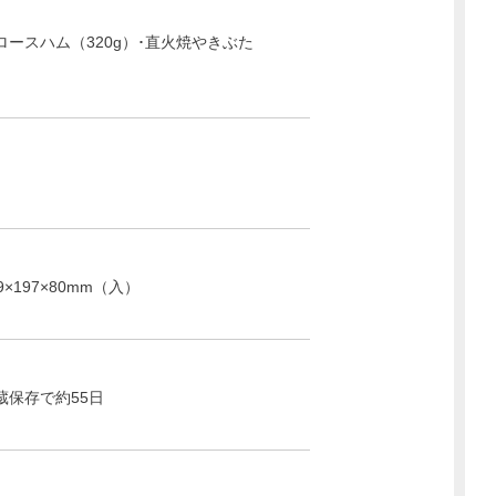
ースハム（320g）･直火焼やきぶた
×197×80mm（入）
蔵保存で約55日
】