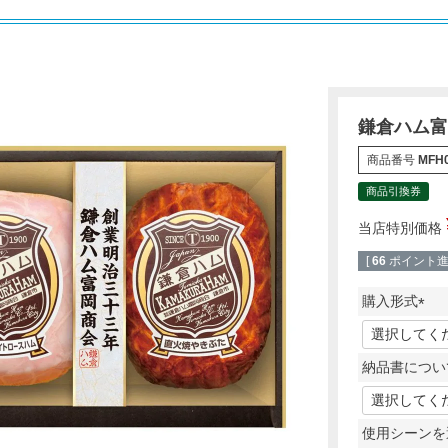
鎌倉ハム富
商品番号
MFH
商品引換券
当店特別価格
[
66
ポイント進呈
購入形式
(
必
納品書につい
須
)
使用シーンを