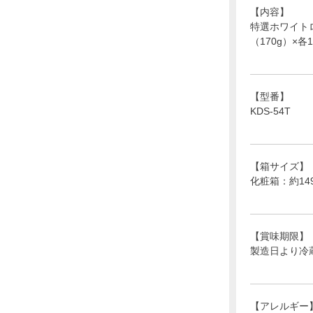
【内容】
特選ホワイトロ
（170g）×各1
【型番】
KDS-54T
【箱サイズ】
化粧箱：約149
【賞味期限】
製造日より冷
【アレルギー