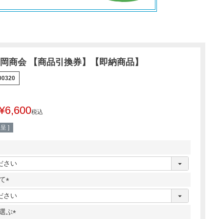
岡商会 【商品引換券】【即納商品】
00320
¥
6,600
税込
 ]
て
(
必
選ぶ
須