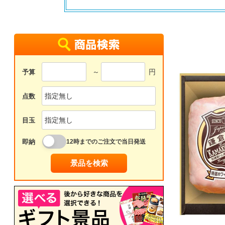
～
円
予算
点数
目玉
即納
12時までのご注文で当日発送
景品を検索