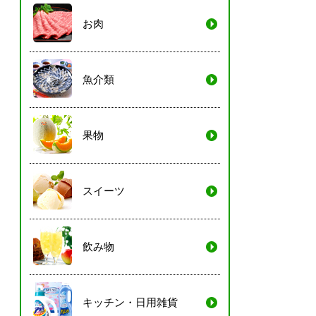
お肉
魚介類
果物
スイーツ
飲み物
キッチン・日用雑貨