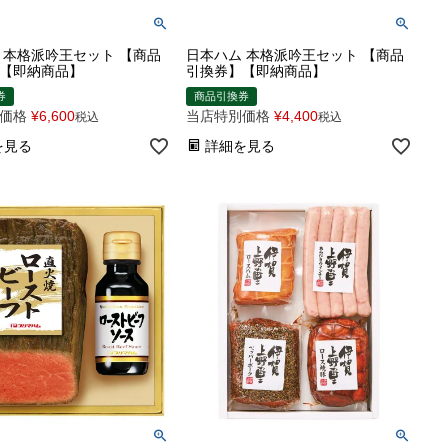
 本格派吟王セット 【商品
日本ハム 本格派吟王セット 【商品
【即納商品】
引換券】【即納商品】
券
商品引換券
価格
¥
6,600
当店特別価格
¥
4,400
税込
税込
を見る
詳細を見る