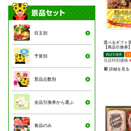
目玉別
選べるギフト景
【商品引換券
商品引換券
パ
予算別
当店特別価格
詳細を見る
景品点数別
全品引換券から選ぶ
食品のみ