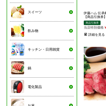
スイーツ
伊藤ハム 伝承
【商品引換券
商品引換券
当店特別価格
飲み物
詳細を見る
キッチン・日用雑貨
鍋
電化製品
お米