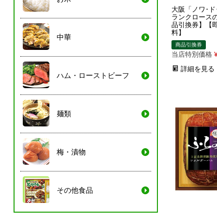
大阪「ノワ･ド
ランクロース
品引換券】【
料】
中華
商品引換券
当店特別価格
詳細を見る
ハム・ローストビーフ
麺類
梅・漬物
その他食品