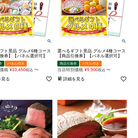
フト景品 グルメ6種コース
選べるギフト景品 グルメ4種コース
換券】【パネル選択可】
【商品引換券】【パネル選択可】
券
パネル付き
商品引換券
パネル付き
価格
¥
10,450
〜
当店特別価格
¥
9,900
〜
税込
税込
を見る
詳細を見る