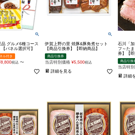
品 グルメ6種コース
伊賀上野の里 焼豚&豚角煮セット
石川「加
】【パネル選択可】
【商品引換券】【即納商品】
フ～たま
券】【即
ネル付き
商品引換券
商品引換
¥
8,800
〜
当店特別価格
¥
5,500
税込
税込
当店特別
詳細を見る
詳細