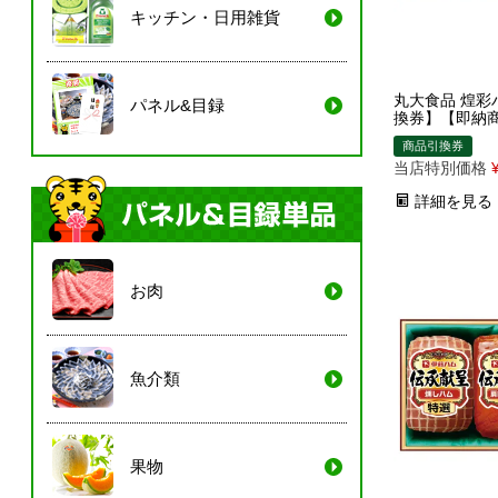
キッチン・日用雑貨
丸大食品 煌彩
パネル&目録
換券】【即納
商品引換券
当店特別価格
詳細を見る
お肉
魚介類
果物