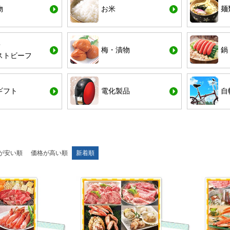
物
お米
麺
・
梅・漬物
鍋
ストビーフ
ギフト
電化製品
自
が安い順
価格が高い順
新着順