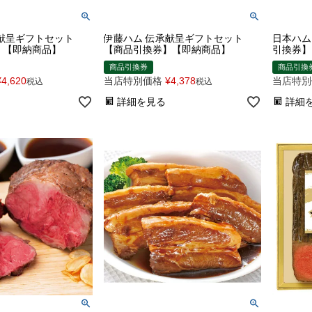
献呈ギフトセット
伊藤ハム 伝承献呈ギフトセット
日本ハム
】【即納商品】
【商品引換券】【即納商品】
引換券】
商品引換券
商品引換
¥
4,620
当店特別価格
¥
4,378
当店特別
税込
税込
詳細を見る
詳細