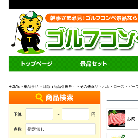
HOME
単品景品
目録（商品引換券）
その他食品
ハム・ローストビー
～
円
予算
お肉
点数