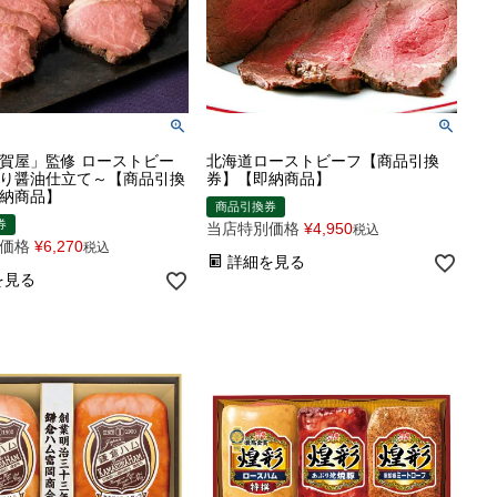
賀屋」監修 ローストビー
北海道ローストビーフ【商品引換
り醤油仕立て～【商品引換
券】【即納商品】
納商品】
商品引換券
券
当店特別価格
¥
4,950
税込
価格
¥
6,270
税込
詳細を見る
を見る