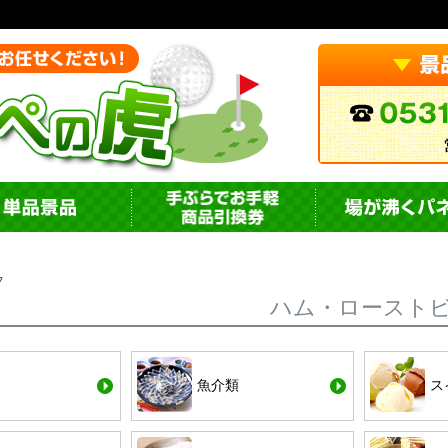
フ
ハム・ロースト
魚介類
ス