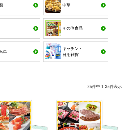
類
中華
その他食品
キッチン・
転車
日用雑貨
35
件中
1
-
35
件表示