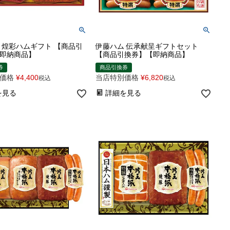
 煌彩ハムギフト 【商品引
伊藤ハム 伝承献呈ギフトセット
即納商品】
【商品引換券】【即納商品】
券
商品引換券
価格
¥
4,400
当店特別価格
¥
6,820
税込
税込
を見る
詳細を見る