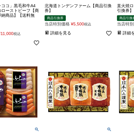
･ココ」黒毛和牛A4
北海道トンデンファーム【商品引換
直火焼ロ
のローストビーフ【商
券】
引換券】
即納商品】【送料無
商品引換券
商品引換
当店特別価格
¥
5,500
当店特別
税込
詳細を見る
詳細
¥
11,000
税込