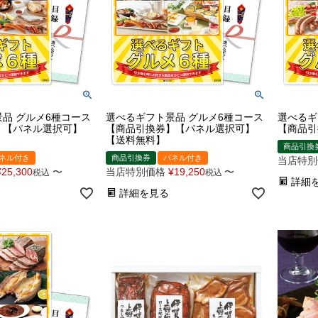
品 グルメ6種コース
選べるギフト景品 グルメ6種コース
選べるギ
】【パネル選択可】
【商品引換券】【パネル選択可】
【商品引
【送料無料】
商品引換
ネル付き
商品引換券
パネル付き
当店特別
¥
25,300
〜
当店特別価格
¥
19,250
〜
税込
税込
詳細
詳細を見る