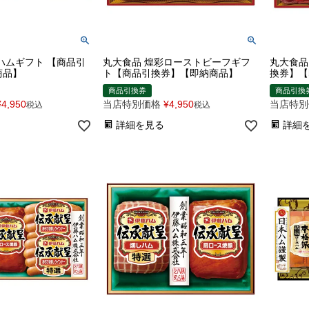
ハムギフト 【商品引
丸大食品 煌彩ローストビーフギフ
丸大食品
商品】
ト【商品引換券】【即納商品】
換券】【
商品引換券
商品引換
¥
4,950
当店特別価格
¥
4,950
当店特別
税込
税込
詳細を見る
詳細