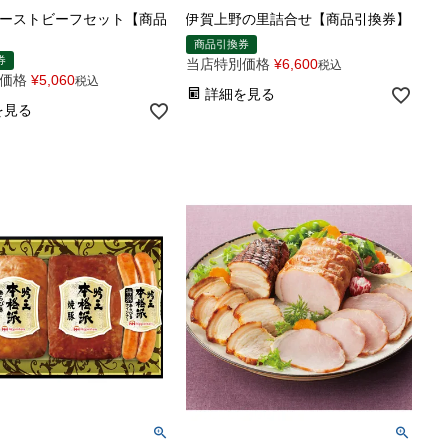
ーストビーフセット【商品
伊賀上野の里詰合せ【商品引換券】
商品引換券
券
当店特別価格
¥
6,600
税込
価格
¥
5,060
税込
詳細を見る
を見る