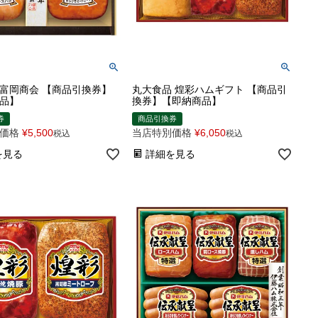
富岡商会 【商品引換券】
丸大食品 煌彩ハムギフト 【商品引
品】
換券】【即納商品】
券
商品引換券
価格
¥
5,500
当店特別価格
¥
6,050
税込
税込
を見る
詳細を見る