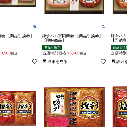
会 【商品引換券】
鎌倉ハム富岡商会 【商品引換券】
鎌倉ハム
【即納商品】
【即納商
商品引換券
商品引換
¥
9,900
当店特別価格
¥
6,600
当店特別
税込
税込
詳細を見る
詳細