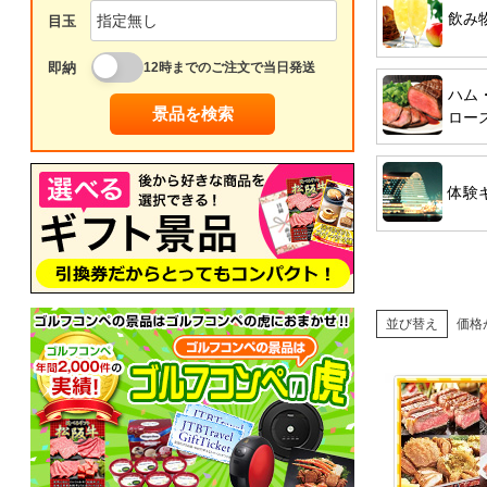
飲み
目玉
即納
12時までのご注文で当日発送
ハム
景品を検索
ロー
体験
並び替え
価格