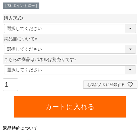
[
72
ポイント進呈 ]
購入形式
(
必
納品書について
須
)
(
必
こちらの商品はパネルは別売りです
須
)
(
必
須
お気に入りに登録する
)
カートに入れる
返品特約について