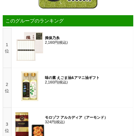
このグループのランキング
揖保乃糸
2,160円
(税込)
1
位
味の素 えごま油&アマニ油ギフト
2,160円
(税込)
2
位
モロゾフ アルカディア（アーモンド）
324円
(税込)
3
位