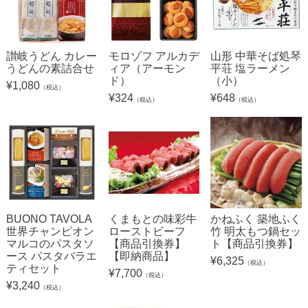
讃岐うどん カレー
モロゾフ アルカデ
山形 中華そば処琴
うどんの素詰合せ
ィア（アーモン
平荘 塩ラーメン
ド）
（小）
¥
1,080
（税込）
¥
324
¥
648
（税込）
（税込）
BUONO TAVOLA
くまもとの味彩牛
かねふく 築地ふく
世界チャンピオン
ローストビーフ
竹 明太もつ鍋セッ
マルコのパスタソ
【商品引換券】
ト【商品引換券】
ース パスタバラエ
【即納商品】
¥
6,325
（税込）
ティセット
¥
7,700
（税込）
¥
3,240
（税込）