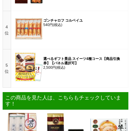
ゴンチャロフ コルベイユ
540円
(税込)
4
位
選べるギフト景品 スイーツ4種コース【商品引換
券】【パネル選択可】
5
2,500円
(税込)
位
この商品を見た人は、こちらもチェックしていま
す！