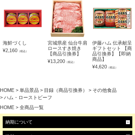
海鮮づくし
宮城県産 仙台牛肩
伊藤ハム 伝承献呈
ロースすき焼き
ギフトセット 【商
¥
2,160
（税込）
【商品引換券】
品引換券】【即納
商品】
¥
13,200
（税込）
¥
4,620
（税込）
HOME
単品景品
目録（商品引換券）
その他食品
ハム・ローストビーフ
HOME
全商品一覧
納期について