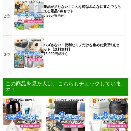
景品が足りない！こんな時はみんなに喜んでもら
える景品5点セット
6,980円
(税込)
2位
ハズさない！便利なモノだけを集めた景品5点セ
ット【送料無料】
15,000円
(税込)
3位
この商品を見た人は、こちらもチェックしていま
す！