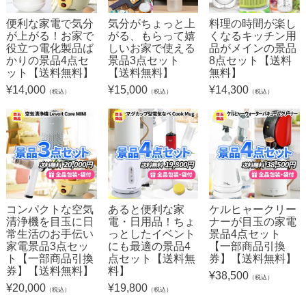
便利な家電で気分
気分がちょっと上
料理の時間が楽し
が上がる！お家で
がる、もらって嬉
くなるキッチン用
役立つ電化製品ば
しいお家で使える
品がメインの景品
かりの景品4点セ
景品3点セット
8点セット【送料
ット【送料無料】
【送料無料】
無料】
¥
14,000
¥
15,000
¥
14,300
（税込）
（税込）
（税込）
コンパクトな空気
あると便利な家
ケルヒャークリー
清浄機を目玉に日
電・日用品！ちょ
ナーが目玉の家電
常生活のお手伝い
っとしたイベント
景品4点セット
家電景品3点セッ
にも最適の景品4
【一部商品引換
ト【一部商品引換
点セット【送料無
券】【送料無料】
券】【送料無料】
料】
¥
38,500
（税込）
¥
20,000
¥
19,800
（税込）
（税込）