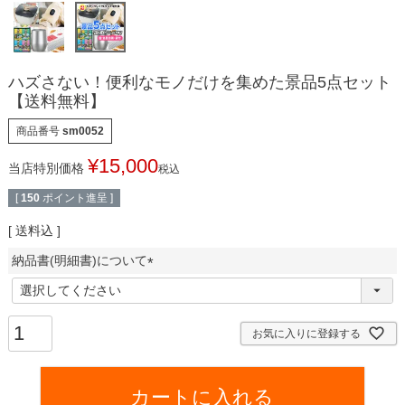
ハズさない！便利なモノだけを集めた景品5点セット
【送料無料】
商品番号
sm0052
¥
15,000
当店特別価格
税込
[
150
ポイント進呈 ]
送料込
納品書(明細書)について
(
必
須
お気に入りに登録する
)
カートに入れる