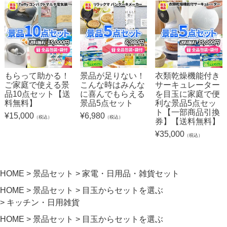
もらって助かる！
景品が足りない！
衣類乾燥機能付き
ご家庭で使える景
こんな時はみんな
サーキュレーター
品10点セット【送
に喜んでもらえる
を目玉に家庭で便
料無料】
景品5点セット
利な景品5点セッ
ト【一部商品引換
¥
15,000
¥
6,980
（税込）
（税込）
券】【送料無料】
¥
35,000
（税込）
HOME
景品セット
家電・日用品・雑貨セット
HOME
景品セット
目玉からセットを選ぶ
キッチン・日用雑貨
HOME
景品セット
目玉からセットを選ぶ