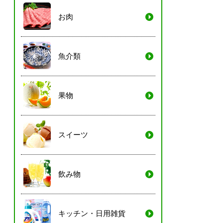
お肉
魚介類
果物
スイーツ
飲み物
キッチン・日用雑貨