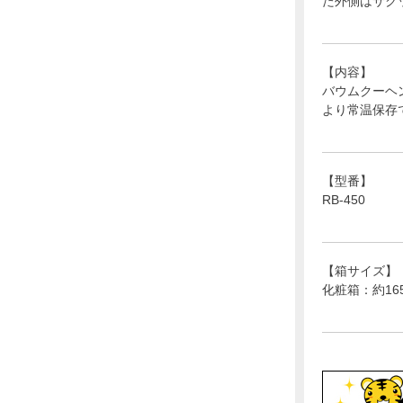
た外側はサク
【内容】
バウムクーヘン
より常温保存で
【型番】
RB-450
【箱サイズ】
化粧箱：約165