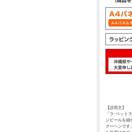
【説明文】
「ラ･ベット
ジピールを細
クーヘンです