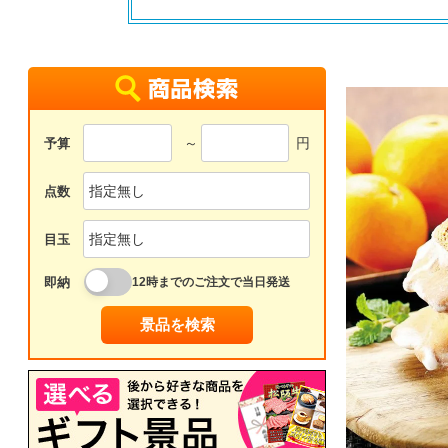
～
円
予算
点数
目玉
即納
12時までのご注文で当日発送
景品を検索