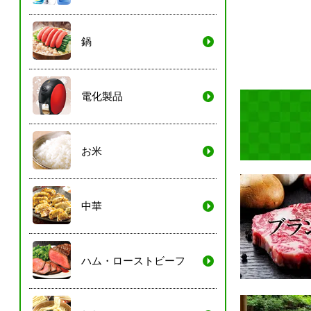
鍋
電化製品
お米
中華
ハム・ローストビーフ