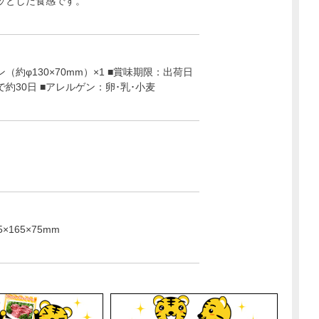
ッとした食感です。
（約φ130×70mm）×1 ■賞味期限：出荷日
約30日 ■アレルゲン：卵･乳･小麦
×165×75mm