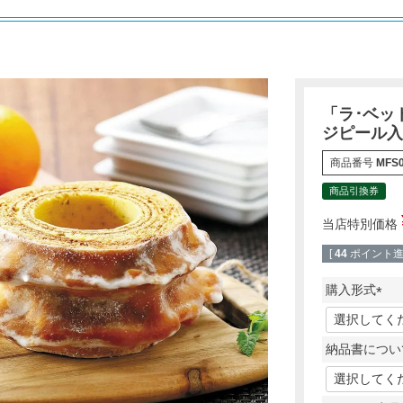
「ラ･ベッ
ジピール入
商品番号
MFS0
商品引換券
当店特別価格
[
44
ポイント進呈
購入形式
(
必
納品書につい
須
)