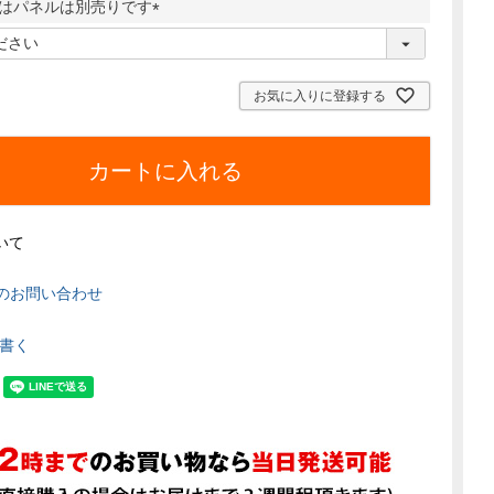
はパネルは別売りです
須
)
(
必
須
お気に入りに登録する
)
カートに入れる
いて
のお問い合わせ
書く