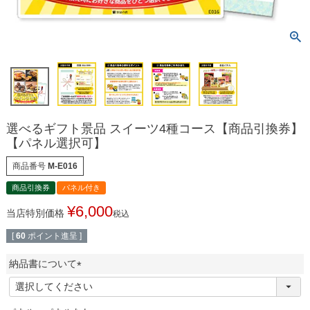
選べるギフト景品 スイーツ4種コース【商品引換券】
【パネル選択可】
商品番号
M-E016
商品引換券
パネル付き
¥
6,000
当店特別価格
税込
[
60
ポイント進呈 ]
納品書について
(
必