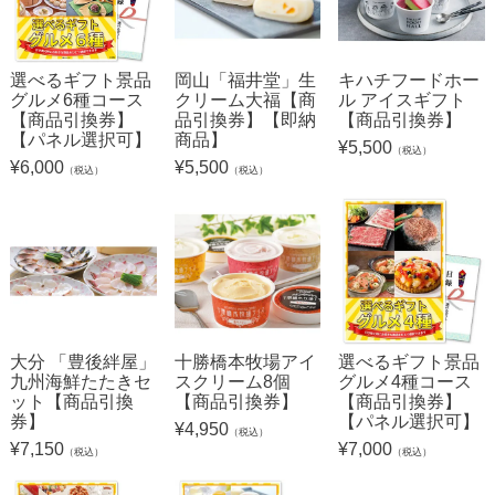
選べるギフト景品
岡山「福井堂」生
キハチフードホー
グルメ6種コース
クリーム大福【商
ル アイスギフト
【商品引換券】
品引換券】【即納
【商品引換券】
【パネル選択可】
商品】
¥
5,500
（税込）
¥
6,000
¥
5,500
（税込）
（税込）
大分 「豊後絆屋」
十勝橋本牧場アイ
選べるギフト景品
九州海鮮たたきセ
スクリーム8個
グルメ4種コース
ット【商品引換
【商品引換券】
【商品引換券】
券】
【パネル選択可】
¥
4,950
（税込）
¥
7,150
¥
7,000
（税込）
（税込）