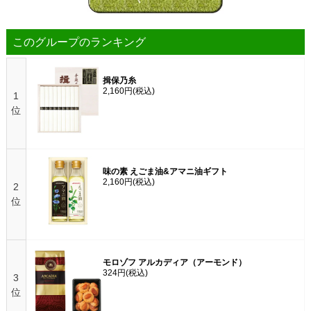
このグループのランキング
揖保乃糸
2,160円
(税込)
1
位
味の素 えごま油&アマニ油ギフト
2,160円
(税込)
2
位
モロゾフ アルカディア（アーモンド）
324円
(税込)
3
位