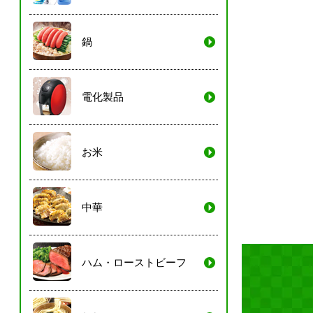
鍋
電化製品
お米
中華
ハム・ローストビーフ