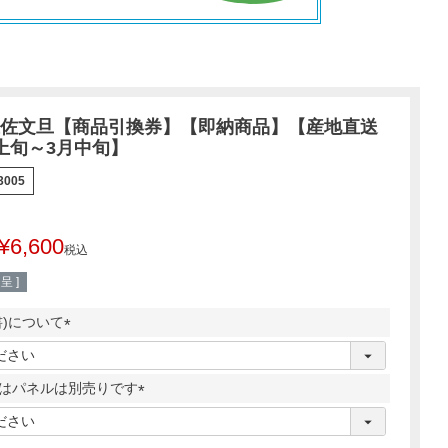
佐文旦【商品引換券】【即納商品】【産地直送
上旬～3月中旬】
3005
¥
6,600
税込
 ]
書)について
(
必
はパネルは別売りです
須
)
(
必