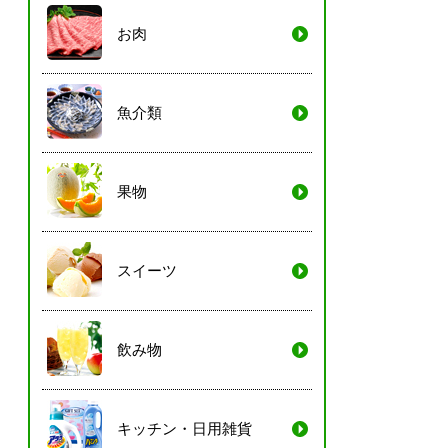
お肉
魚介類
果物
スイーツ
飲み物
キッチン・日用雑貨