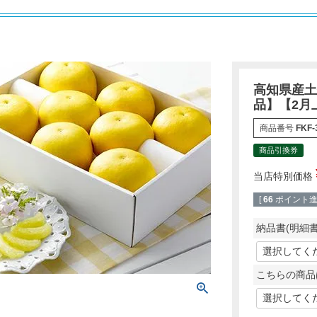
高知県産土
品】【2月
商品番号
FKF-
商品引換券
当店特別価格
[
66
ポイント進呈
納品書(明細
こちらの商品