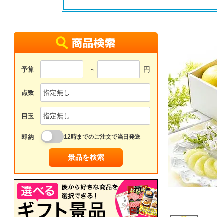
～
円
予算
点数
目玉
即納
12時までのご注文で当日発送
景品を検索