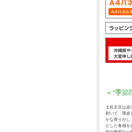
＜
“
季
節
土佐文旦は皮
剥いて、薄皮
かな香りがし
とした食感を
旬の食材を一