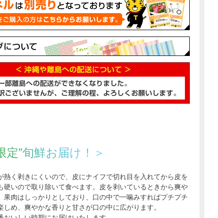
限
定
”
旬
鮮
お
届
け！
＞
が熱く剥きにくいので、皮にナイフで切れ目を入れてから皮を
も硬いので取り除いて食べます。皮を剥いているときから爽や
、果肉はしっかりとしており、口の中で一噛みすればプチプチ
楽しめ、爽やかな香りと甘さが口の中に広がります。
番おいしい時期にお届けいたします。