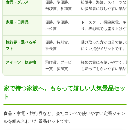
食品・グルメ
優勝、準優勝、
松阪牛、海鮮、スイーツなど
飛び賞、参加賞
い参加者に渡しやすい景品で
家電・日用品
優勝、準優勝、
トースター、掃除家電、キッ
上位賞
り、表彰式でも盛り上げやす
旅行券・選べるギ
優勝、特別賞、
受け取った方が自分で使い道
フト
社長賞
にくい点がメリットです。
スイーツ・飲み物
飛び賞、ブービ
軽めの賞にも使いやすく、順
ー賞、参加賞
ち帰ってもらいやすい景品で
家で待つ家族へ。もらって嬉しい人気景品セッ
ト
食品・家電・旅行券など、会社コンペで使いやすい定番ジャン
ルを組み合わせた景品セットです。