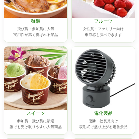
麺類
フルーツ
飛び賞・参加賞に人気
女性賞・ファミリー向け
実用性が高く喜ばれる景品
季節感も演出できます
スイーツ
電化製品
参加賞・飛び賞に最適
優勝・社長賞向け
誰でも受け取りやすい人気商品
表彰式で盛り上がる定番景品