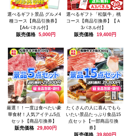
選べるギフト景品 グルメ4
選べるギフト「松阪牛」桃
種コース【商品引換券】
コース【商品引換券】【Ａ
【A4パネル付】
3パネル付】
販売価格
5,000円
販売価格
19,400円
厳選！！一度は食べたい豪
たくさんの人に喜んでもら
華食材！人気アイテム5点
いたい景品たっぷり食品15
セット【商品引換券】
点セット【一部商品引換
券】
販売価格
29,800円
販売価格
39,800円