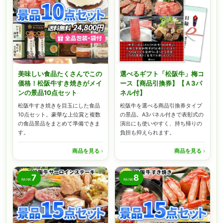
美味しい食品たくさんでこの
選べるギフト「松阪牛」梅コ
価格！松阪牛すき焼きがメイ
ース【商品引換券】【Ａ3パ
ンの景品10点セット
ネル付】
松阪牛すき焼きを目玉にした食品
松阪牛を選べる商品引換券タイプ
10点セット。豪華な上位賞と複数
の景品。A3パネル付きで表彰式の
の食品景品をまとめて準備できま
演出にも使いやすく、持ち帰りの
す。
負担も抑えられます。
商品を見る
›
商品を見る
›
7
8
RANK
RANK