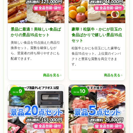
景品に最適！美味しい食品ば
豪華！松阪牛・かにが目玉の
かりの景品15点セット
食品ばかりで嬉しい景品15点
セット
美味しい食品を15点揃えた商品引
換券セット。賞数を確保しなが
松阪牛とかにを目玉にした豪華な
ら、受賞者の持ち帰りやすさにも
食品15点セット。上位賞のインパ
配慮できます。
クトと豊富な賞数を両立できま
す。
商品を見る
›
商品を見る
›
9
10
RANK
RANK