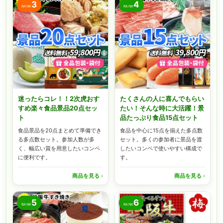
3
4
RANK
RANK
迷ったらコレ！！2次虎おす
たくさんの人に喜んでもらい
すめ楽々食品景品20点セッ
たい！そんな時に大活躍！景
ト
品たっぷり食品15点セット
食品景品を20点まとめて準備でき
食品を中心に15点を揃えた多点数
る多点数セット。参加人数が多
セット。多くの参加者に景品を渡
く、幅広い賞を用意したいコンペ
したいコンペで使いやすい構成で
に便利です。
す。
商品を見る
›
商品を見る
›
5
6
RANK
RANK