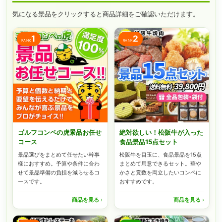
気になる景品をクリックすると商品詳細をご確認いただけます。
1
2
RANK
RANK
ゴルフコンペの虎景品お任せ
絶対欲しい！松阪牛が入った
コース
食品景品15点セット
景品選びをまとめて任せたい幹事
松阪牛を目玉に、食品景品を15点
様におすすめ。予算や条件に合わ
まとめて用意できるセット。華や
せて景品準備の負担を減らせるコ
かさと賞数を両立したいコンペに
ースです。
おすすめです。
商品を見る
›
商品を見る
›