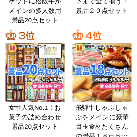
ケットに松阪牛が
下まで全て揃う！
メインの多人数用
景品２０点セット
景品20点セット
女性人気No.1！お
飛騨牛しゃぶしゃ
菓子の詰め合わせ
ぶをメインに豪華
景品20点セット
目玉食材たくさん
の景品１８点セッ