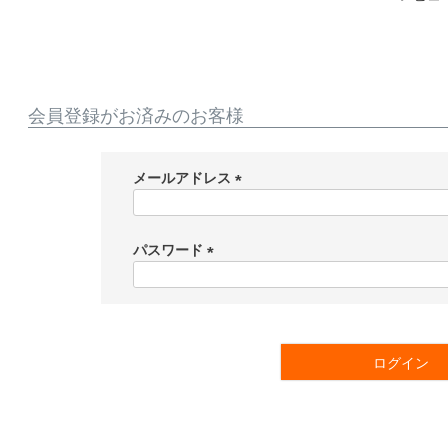
会員登録がお済みのお客様
メールアドレス
(
必
須
パスワード
)
(
必
須
)
ログイン